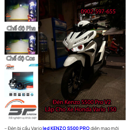
– Đèn bi cầu Vario
led KENZO S500 PRO
diện mạo mới