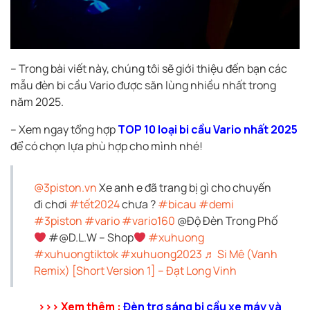
– Trong bài viết này, chúng tôi sẽ giới thiệu đến bạn các
mẫu đèn bi cầu Vario được săn lùng nhiều nhất trong
năm 2025.
– Xem ngay tổng hợp
TOP 10 loại bi cầu Vario nhất 2025
để có chọn lựa phù hợp cho mình nhé!
@3piston.vn
Xe anh e đã trang bị gì cho chuyến
đi chơi
#tết2024
chưa ?
#bicau
#demi
#3piston
#vario
#vario160
@Độ Đèn Trong Phố
#@D.L.W – Shop
#xuhuong
#xuhuongtiktok
#xuhuong2023
♬ Si Mê (Vanh
Remix) [Short Version 1] – Đạt Long Vinh
>>> Xem thêm :
Đèn trợ sáng bi cầu xe máy và