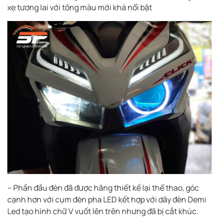
xe tương lai với tông màu mới khá nổi bật
– Phần đầu đèn đã được hãng thiết kế lại thể thao, góc
cạnh hơn với cụm đèn pha LED kết hợp với dãy đèn Demi
Led tạo hình chữ V vuốt lên trên nhưng đã bị cắt khúc.