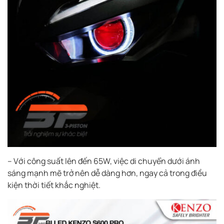
– Với công suất lên đến 65W, việc di chuyển dưới ánh
sáng mạnh mẽ trở nên dễ dàng hơn, ngay cả trong điều
kiện thời tiết khắc nghiệt.