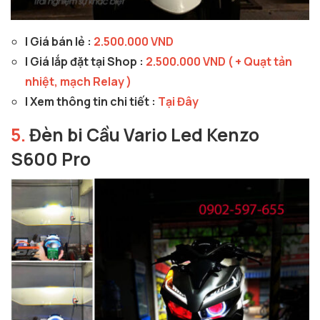
| Giá bán lẻ :
2.500.000 VND
| Giá lắp đặt tại Shop :
2.500.000 VND ( + Quạt tản
nhiệt, mạch Relay )
| Xem thông tin chi tiết :
Tại Đây
5.
Đèn bi Cầu Vario Led Kenzo
S600 Pro