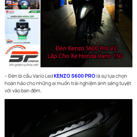
– Đèn bi cầu Vario Led
KENZO S600 PRO
là sự lựa chọn
hoàn hảo cho những ai muốn trải nghiệm ánh sáng tuyệt
vời vào ban đêm.