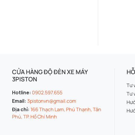
CỬA HÀNG ĐỘ ĐÈN XE MÁY
HỖ
3PISTON
Tư 
Hotline:
0902.597.655
Tư 
Email:
3pistonvn@gmail.com
Hướ
Địa chỉ:
166 Thạch Lam, Phú Thạnh, Tân
Hướ
Phú, TP. Hồ Chí Minh