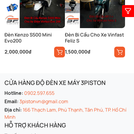
Đèn Kenzo S500 Mini
Đèn Bi Cầu Cho Xe Vinfast
Evo200
Feliz S
2,000,000
₫
1,500,000
₫
CỬA HÀNG ĐỘ ĐÈN XE MÁY 3PISTON
Hotline:
0902.597.655
Email:
3pistonvn@gmail.com
Địa chỉ:
166 Thạch Lam, Phú Thạnh, Tân Phú, TP. Hồ Chí
Minh
HỖ TRỢ KHÁCH HÀNG