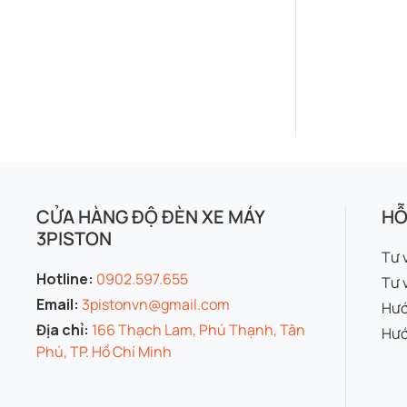
CỬA HÀNG ĐỘ ĐÈN XE MÁY
HỖ
3PISTON
Tư 
Hotline:
0902.597.655
Tư 
Email:
3pistonvn@gmail.com
Hướ
Địa chỉ:
166 Thạch Lam, Phú Thạnh, Tân
Hướ
Phú, TP. Hồ Chí Minh