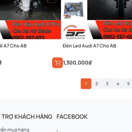
i A7 Cho AB
Đèn Led Audi A7 Cho AB
₫
1,300,000
₫
1
2
3
4
5
 TRỢ KHÁCH HÀNG
FACEBOOK
vấn mua hàng