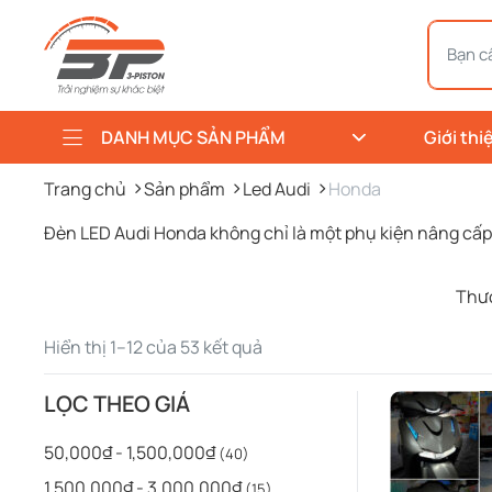
DANH MỤC SẢN PHẨM
Giới thi
Trang chủ
Sản phẩm
Led Audi
Honda
Đèn LED Audi Honda không chỉ là một phụ kiện nâng cấp,
Thư
Được
Hiển thị 1–12 của 53 kết quả
sắp
xếp
LỌC THEO GIÁ
theo
mới
50,000₫ - 1,500,000₫
(40)
nhất
1,500,000₫ - 3,000,000₫
(15)