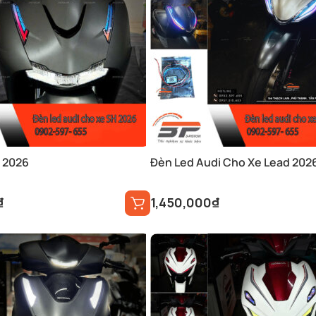
 2026
Đèn Led Audi Cho Xe Lead 202
₫
1,450,000
₫