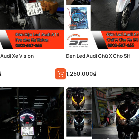
 Audi Xe Vision
Đèn Led Audi Chữ X Cho SH
₫
1,250,000
₫