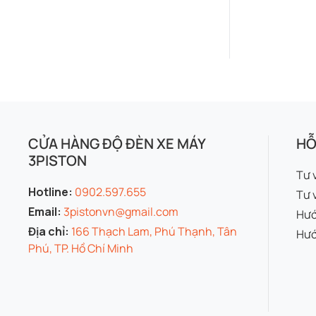
CỬA HÀNG ĐỘ ĐÈN XE MÁY
HỖ
3PISTON
Tư 
Hotline:
0902.597.655
Tư 
Email:
3pistonvn@gmail.com
Hướ
Địa chỉ:
166 Thạch Lam, Phú Thạnh, Tân
Hướ
Phú, TP. Hồ Chí Minh