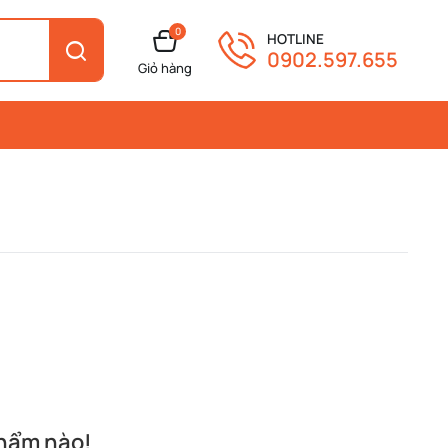
0
HOTLINE
0902.597.655
Giỏ hàng
phẩm nào!