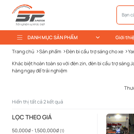
DANH MỤC SẢN PHẨM
Giới thi
Trang chủ
Sản phẩm
Đèn bi cầu trợ sáng cho xe
Ya
Khác biệt hoàn toàn so với đèn zin, đèn bi cầu trợ sáng
hàng ngay để trải nghiệm
Thư
Được
Hiển thị tất cả 2 kết quả
sắp
xếp
LỌC THEO GIÁ
theo
mới
50,000₫ - 1,500,000₫
(1)