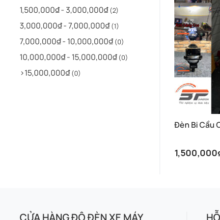
nhất
1,500,000₫ - 3,000,000₫
(2)
3,000,000₫ - 7,000,000₫
(1)
7,000,000₫ - 10,000,000₫
(0)
10,000,000₫ - 15,000,000₫
(0)
>15,000,000₫
(0)
Đèn Bi Cầu 
1,500,000
CỬA HÀNG ĐỘ ĐÈN XE MÁY
HỖ