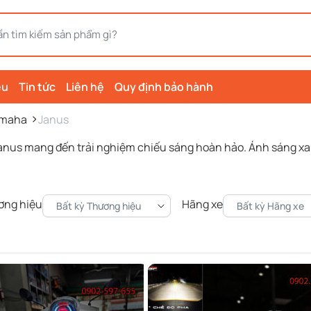
ệu
Tin tức
Liên hệ
Quy định bảo hành
maha
Janus
 Janus mang đến trải nghiệm chiếu sáng hoàn hảo. Ánh sáng xa
ơng hiệu
Hãng xe
Bất kỳ Thương hiệu
Bất kỳ Hãng xe