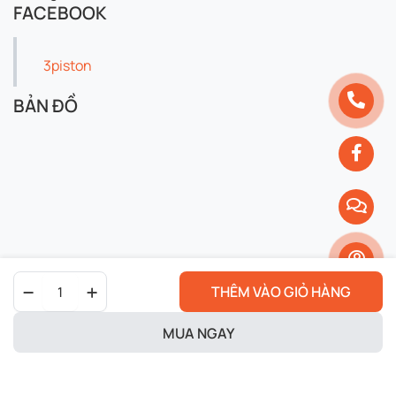
FACEBOOK
3piston
BẢN ĐỒ
Đèn
THÊM VÀO GIỎ HÀNG
Titan
F150
Cho
MUA NGAY
xe
Copyright 2024 © 3piston. All right reserved.
Janus
quantity