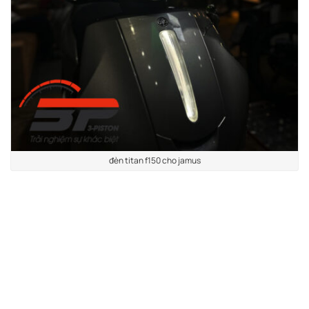
đèn titan f150 cho jamus