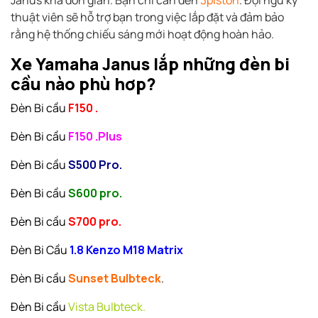
Janus khá đơn giản. Bạn chỉ cần đến
3piston
. Đội ngũ kỹ
thuật viên sẽ hỗ trợ bạn trong việc lắp đặt và đảm bảo
rằng hệ thống chiếu sáng mới hoạt động hoàn hảo.
Xe Yamaha Janus lắp những đèn bi
cầu nào phù hơp?
Đèn Bi cầu
F150 .
Đèn Bi cầu
F150 .Plus
Đèn Bi cầu
S500 Pro.
Đèn Bi cầu
S600 pro.
Đèn Bi cầu
S700 pro.
Đèn Bi Cầu
1.8 Kenzo M18 Matrix
Đèn Bi cầu
Sunset Bulbteck
.
Đèn Bi cầu
Vista Bulbteck.