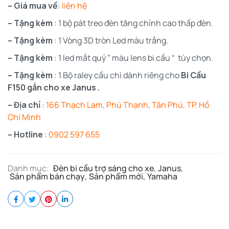
– Giá mua về
:
liên hệ
– Tặng kèm
: 1 bộ pát treo đèn tăng chỉnh cao thấp đèn.
– Tặng kèm
: 1 Vòng 3D tròn Led màu trắng.
– Tặng kèm
: 1 led mắt quỷ ” màu lens bi cầu “ tùy chọn.
– Tặng kèm
: 1 Bộ raley cầu chì dành riêng cho
Bi Cầu
F150 gắn cho xe Janus .
– Địa chỉ
:
166 Thạch Lam, Phú Thạnh, Tân Phú, TP. Hồ
Chí Minh
– Hotline
:
0902 597 655
Danh mục:
Đèn bi cầu trợ sáng cho xe
,
Janus
,
Sản phẩm bán chạy
,
Sản phẩm mới
,
Yamaha