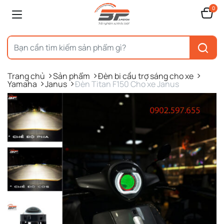
0
Trang chủ
Sản phẩm
Đèn bi cầu trợ sáng cho xe
Yamaha
Janus
Đèn Titan F150 Cho xe Janus