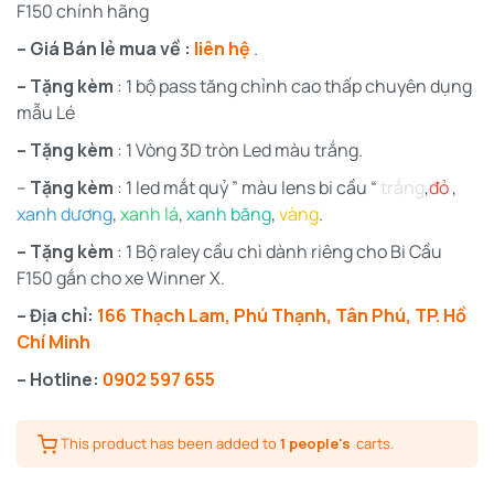
F150 chính hãng
– Giá Bán lẻ mua về :
liên hệ
.
– Tặng kèm
: 1 bộ pass tăng chỉnh cao thấp chuyên dụng
mẫu Lé
– Tặng kèm
: 1 Vòng 3D tròn Led màu trắng.
–
Tặng kèm
: 1 led mắt quỷ ” màu lens bi cầu “
trắng
,
đỏ
,
xanh dương
,
xanh lá
,
xanh băng
,
vàng
.
– Tặng kèm
: 1 Bộ raley cầu chì dành riêng cho Bi Cầu
F150 gắn cho xe Winner X.
– Địa chỉ:
166 Thạch Lam, Phú Thạnh, Tân Phú, TP. Hồ
Chí Minh
– Hotline:
0902 597 655
This product has been added to
1 people's
carts.