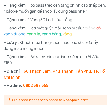
– Tặng kèm
: 1 bộ pass treo đèn tăng chỉnh cao thấp đèn.
” báo xe muốn gắn để shop lấy đúng pass nhé.”
– Tặng kèm
: 1 Vòng 3D Led màu trắng.
–
Tặng kèm
: 1 led mắt quỷ ” màu lens bi cầu “
trắng
,
đỏ
,
xanh dương
,
xanh lá
,
xanh băng
,
vàng
.
– Lưu ý
: Khách mua hàng chọn màu báo shop để lấy
đúng màu mong muốn.
– Tặng kèm
: 1 Bộ raley cầu chì dành riêng cho Bi Cầu
F150.
– Địa chỉ:
166 Thạch Lam, Phú Thạnh, Tân Phú, TP. Hồ
Chí Minh
– Hotline:
0902 597 655
This product has been added to
3 people's
carts.