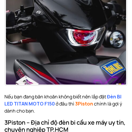
Nếu bạn đang băn khoăn không biết nên lắp đặt
Đèn BI
LED TITAN MOTO F150
ở đâu thì
3Piston
chính là gợi ý
dành cho bạn.
3Piston – Địa chỉ độ đèn bi cầu xe máy uy tín,
chuyên nghiệp TP.HCM