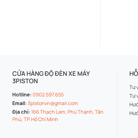
CỬA HÀNG ĐỘ ĐÈN XE MÁY
HỖ
3PISTON
Tư 
Hotline:
0902.597.655
Tư 
Email:
3pistonvn@gmail.com
Hướ
Địa chỉ:
166 Thạch Lam, Phú Thạnh, Tân
Hướ
Phú, TP. Hồ Chí Minh