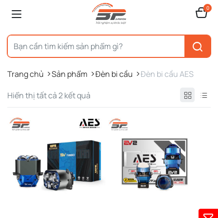
0
Trang chủ
Sản phẩm
Đèn bi cầu
Đèn bi cầu AES
Được
Hiển thị tất cả 2 kết quả
sắp
xếp
theo
mới
nhất