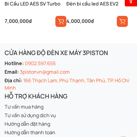
Bi Cầu LED AES SV Turbo
Đèn bi cầu led AES EV2
7,000,000
₫
4,000,000
₫
CỬA HÀNG ĐỘ ĐÈN XE MÁY 3PISTON
Hotline:
0902.597.655
Email:
3pistonvn@gmail.com
Địa chỉ:
166 Thạch Lam, Phú Thạnh, Tân Phú, TP. Hồ Chí
Minh
HỖ TRỢ KHÁCH HÀNG
Tư vấn mua hàng
Tư vấn sử dụng dịch vụ
Hướng dẫn đặt hàng
Hướng dẫn thanh toán