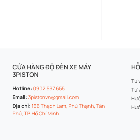
CỬA HÀNG ĐỘ ĐÈN XE MÁY
HỖ
3PISTON
Tư 
Hotline:
0902.597.655
Tư 
Email:
3pistonvn@gmail.com
Hướ
Địa chỉ:
166 Thạch Lam, Phú Thạnh, Tân
Hướ
Phú, TP. Hồ Chí Minh