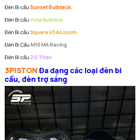
Đèn Bi cầu
Sunset Bulbteck
.
Đèn Bi cầu
Vista Bulbteck.
Đèn Bi cầu
Square V3 Aozoom
Đèn Bi Cầu
M10
MA Racing
Đèn Bi cầu
2.0 Titan
3PISTON
Đa dạng các loại đèn bi
cầu, đèn trợ sáng