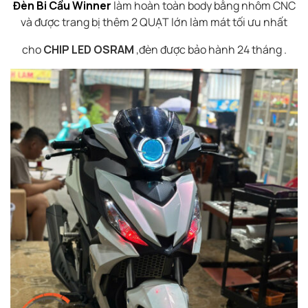
Đèn Bi Cầu Winner
làm hoàn toàn body bằng nhôm CNC
và được trang bị thêm 2 QUẠT lớn làm mát tối ưu nhất
cho
CHIP LED OSRAM
,đèn được bảo hành 24 tháng .