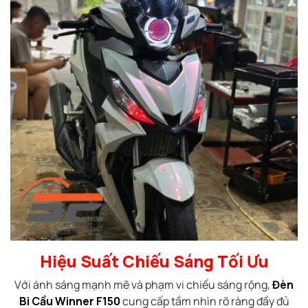
Hiệu Suất Chiếu Sáng Tối Ưu
Với ánh sáng mạnh mẽ và phạm vi chiếu sáng rộng,
Đèn
Bi Cầu Winner F150
cung cấp tầm nhìn rõ ràng đầy đủ