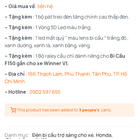
– Giá mua về
:
liên hệ
– Tặng kèm
: 1 bộ pát treo đèn tăng chỉnh cao thấp đèn.
– Tặng kèm
: 1 Vòng 3D Led màu trắng.
– Tặng kèm
: 1 led mắt quỷ ” màu lens bi cầu “ trắng,đỏ ,
xanh dương, xanh lá, xanh băng, vàng.
– Tặng kèm
: 1 Bộ raley cầu chì dành riêng cho
Bi Cầu
F150 gắn cho xe Winner V1.
– Địa chỉ
:
166 Thạch Lam, Phú Thạnh, Tân Phú, TP. Hồ
Chí Minh
– Hotline
:
0902 597 655
This product has been added to
3 people's
carts.
Danh mục:
Đèn bi cầu trợ sáng cho xe
,
Honda
,