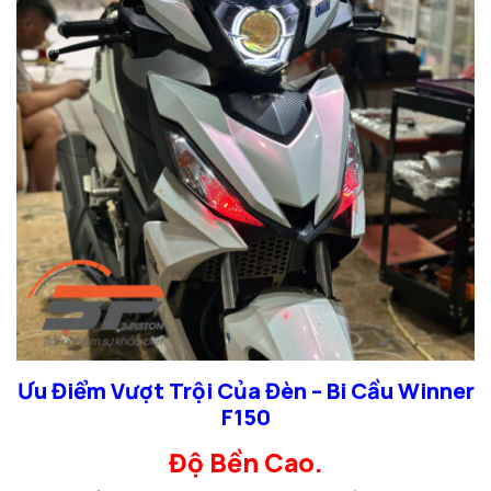
Ưu Điểm Vượt Trội Của Đèn – Bi Cầu Winner
F150
Độ Bền Cao.