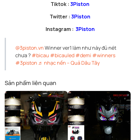
Tiktok :
3Piston
Twitter :
3Piston
Instagram :
3Piston
@3piston.vn
Winner ver1 làm như này đủ nét
chưa ?
#bicau
#bicauled
#demi
#winners
#3piston
♬ nhạc nền – Quả Dâu Tây
Sản phẩm liên quan