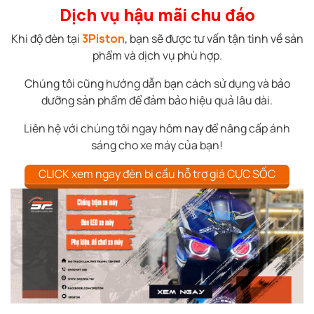
Dịch vụ hậu mãi chu đáo
Khi độ đèn tại
3Piston
, bạn sẽ được tư vấn tận tình về sản
phẩm và dịch vụ phù hợp.
Chúng tôi cũng hướng dẫn bạn cách sử dụng và bảo
dưỡng sản phẩm để đảm bảo hiệu quả lâu dài.
Liên hệ với chúng tôi ngay hôm nay để nâng cấp ánh
sáng cho xe máy của bạn!
CLICK xem ngay đèn bi cầu hỗ trợ giá CỰC SỐC