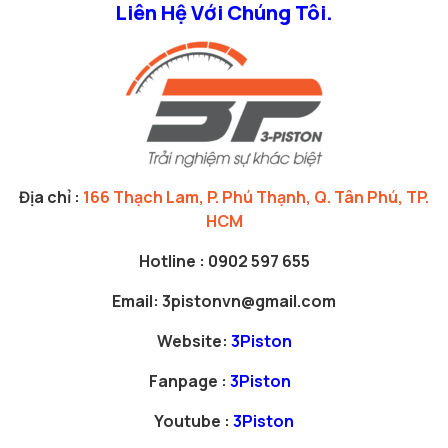
Liên Hệ Với Chúng Tôi.
Địa chỉ :
166 Thạch Lam, P. Phú Thạnh, Q. Tân Phú, TP.
HCM
Hotline :
0902 597 655
Email:
3pistonvn@gmail.com
Website:
3Piston
Fanpage :
3Piston
Youtube :
3Piston