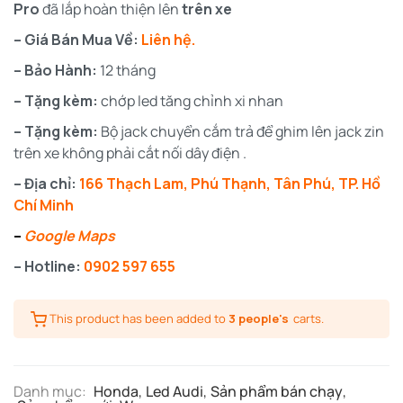
Pro
đã lắp hoàn thiện lên
trên xe
– Giá Bán Mua Về:
Liên hệ.
– Bảo Hành:
12 tháng
– Tặng kèm:
chớp led tăng chỉnh xi nhan
– Tặng kèm:
Bộ jack chuyển cắm trả để ghim lên jack zin
trên xe không phải cắt nối dây điện .
– Địa chỉ:
166 Thạch Lam, Phú Thạnh, Tân Phú, TP. Hồ
Chí Minh
–
Google Maps
– Hotline:
0902 597 655
This product has been added to
3 people's
carts.
Danh mục:
Honda
,
Led Audi
,
Sản phẩm bán chạy
,