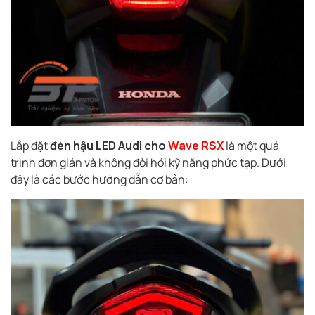
Lắp đặt
đèn hậu LED Audi cho
Wave RSX
là một quá
trình đơn giản và không đòi hỏi kỹ năng phức tạp. Dưới
đây là các bước hướng dẫn cơ bản: