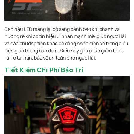
Đèn hậu LED mang lại độ sáng cảnh báo khi phanh và
hướng rẽ khi có tín hiệu xi nhan mạnh mẽ, giúp người lái
và các phương tiện khác dễ dàng nhận diện xe trong điều
kiện giao thông ban đêm. Điều này góp phần giảm thiểu
rủi ro tai nạn, bảo vệ an toàn cho người lái.
Tiết Kiệm Chi Phí Bảo Trì