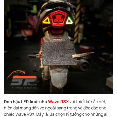
Đèn hậu LED Audi cho
Wave RSX
với thiết kế sắc nét,
hiện đại mang đến vẻ ngoài sang trọng và độc đáo cho
chiếc Wave RSX. Đây là lựa chọn lý tưởng cho những ai