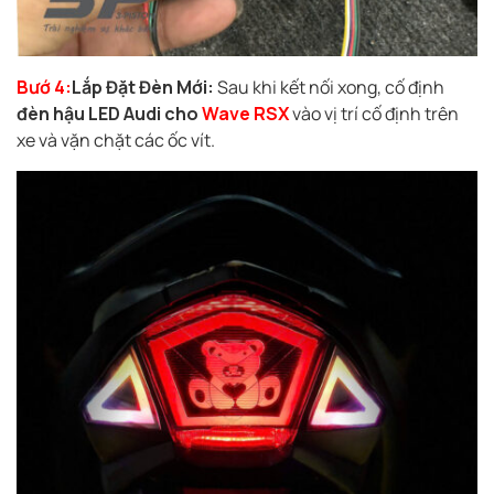
Bướ 4:
Lắp Đặt Đèn Mới:
Sau khi kết nối xong, cố định
đèn hậu LED Audi cho
Wave RSX
vào vị trí cố định trên
xe và vặn chặt các ốc vít.