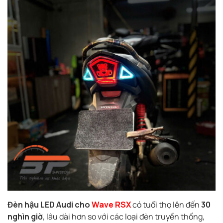
Đèn hậu LED Audi cho
Wave RSX
có tuổi thọ lên đến
30
nghìn giờ
, lâu dài hơn so với các loại đèn truyền thống,