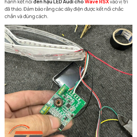
hành kết nối
đèn hậu LED Audi cho
Wave RSX
vào vị trí
đã tháo. Đảm bảo rằng các dây điện được kết nối chắc
chắn và đúng cách.