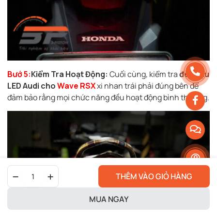
Bướ 5:
Kiểm Tra Hoạt Động:
Cuối cùng, kiểm tra
đèn hậu
LED Audi cho
Wave RSX
xi nhan trái phải đúng bên để
đảm bảo rằng mọi chức năng đều hoạt động bình thường.
Đèn
THÊM VÀO GIỎ HÀNG
Hậu
Led
Audi
MUA NGAY
Cho
Wave