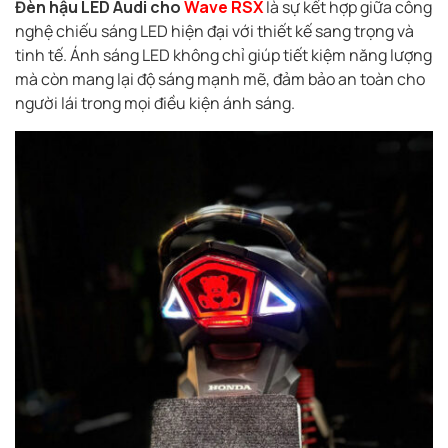
Đèn hậu LED Audi cho
Wave RSX
là sự kết hợp giữa công
nghệ chiếu sáng LED hiện đại với thiết kế sang trọng và
tinh tế. Ánh sáng LED không chỉ giúp tiết kiệm năng lượng
mà còn mang lại độ sáng mạnh mẽ, đảm bảo an toàn cho
người lái trong mọi điều kiện ánh sáng.