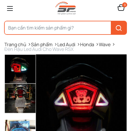
0
Trang chủ
Sản phẩm
Led Audi
Honda
Wave
Đèn Hậu Led Audi Cho Wave RSX