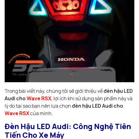
Trong bài viết này, chúng tôi sẽ giới thiệu về
đèn hậu LED
Audi cho
Wave RSX
, lợi ích khi sử dụng sản phẩm này và
lý do tại sao bạn nên lựa chọn
đèn hậu LED Audi cho
Wave RSX
của mình.
Đèn Hậu LED Audi: Công Nghệ Tiên
Tiến Cho Xe Máy