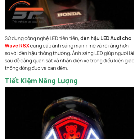
Sử dụng công nghệ LED tiên tiến,
đèn hậu LED Audi cho
Wave RSX
cung cấp ánh sáng mạnh mẽ và rõ ràng hơn
so với đèn hậu thông thường. Ánh sáng LED giúp người lái
sau dễ dàng quan sát và nhận diện xe trong điều kiện giao
thông đông đúc và ban đêm.
Tiết Kiệm Năng Lượng