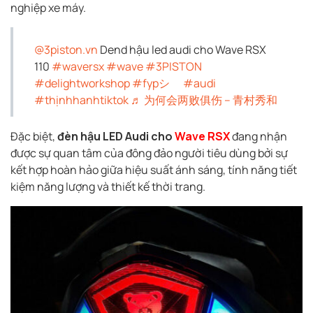
nghiệp xe máy.
@3piston.vn
Dend hậu led audi cho Wave RSX
110
#waversx
#wave
#3PISTON
#delightworkshop
#fypシ゚
#audi
#thịnhhanhtiktok
♬ 为何会两败俱伤 – 青村秀和
Đặc biệt,
đèn hậu LED Audi cho
Wave RSX
đang nhận
được sự quan tâm của đông đảo người tiêu dùng bởi sự
kết hợp hoàn hảo giữa hiệu suất ánh sáng, tính năng tiết
kiệm năng lượng và thiết kế thời trang.