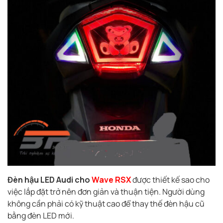
Đèn hậu LED Audi cho
Wave RSX
được thiết kế sao cho
việc lắp đặt trở nên đơn giản và thuận tiện. Người dùng
không cần phải có kỹ thuật cao để thay thế đèn hậu cũ
bằng đèn LED mới.