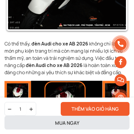
Có thể thấy,
đèn Audi cho xe AB 2026
không chỉ là một
món phụ kiện trang trí mà còn mang lại nhiều lợi ích về
thẩm mỹ, an toàn và trải nghiệm sử dụng. Việc đầu tư
nâng cấp
đèn Audi cho xe AB 2026
là hoàn toàn xứng
đáng cho những ai yêu thích sự khác biệt và đẳng cấp.
Đèn
THÊM VÀO GIỎ HÀNG
Audi
Cho
Xe
MUA NGAY
AB
2026