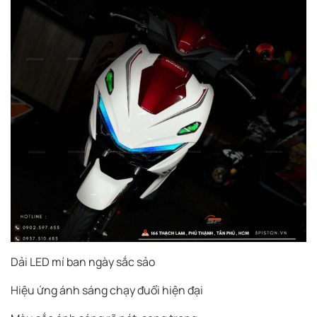
Dải LED mí ban ngày sắc sảo
Hiệu ứng ánh sáng chạy đuổi hiện đại