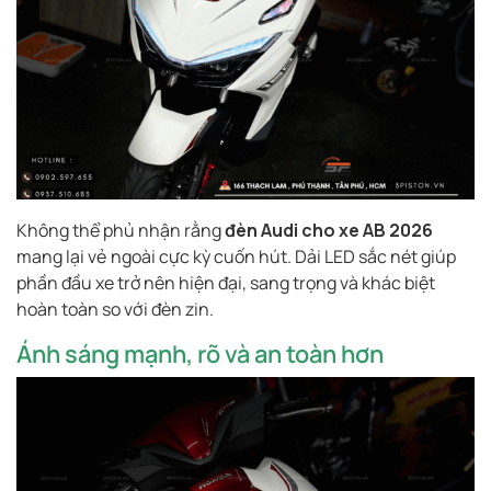
Không thể phủ nhận rằng
đèn Audi cho xe AB 2026
mang lại vẻ ngoài cực kỳ cuốn hút. Dải LED sắc nét giúp
phần đầu xe trở nên hiện đại, sang trọng và khác biệt
hoàn toàn so với đèn zin.
Ánh sáng mạnh, rõ và an toàn hơn