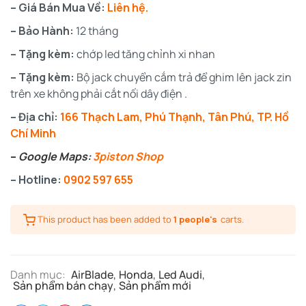
– Giá Bán Mua Về:
Liên hệ.
– Bảo Hành:
12 tháng
– Tặng kèm:
chớp led tăng chỉnh xi nhan
– Tặng kèm:
Bộ jack chuyển cắm trả để ghim lên jack zin
trên xe không phải cắt nối dây điện .
– Địa chỉ:
166 Thạch Lam, Phú Thạnh, Tân Phú, TP. Hồ
Chí Minh
–
Google Maps:
3piston Shop
– Hotline:
0902 597 655
This product has been added to
1 people's
carts.
Danh mục:
AirBlade
,
Honda
,
Led Audi
,
Sản phẩm bán chạy
,
Sản phẩm mới