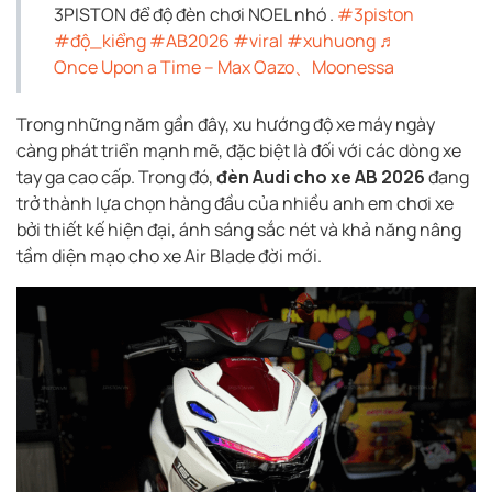
3PISTON để độ đèn chơi NOEL nhó .
#3piston
#độ_kiểng
#AB2026
#viral
#xuhuong
♬
Once Upon a Time – Max Oazo、Moonessa
Trong những năm gần đây, xu hướng độ xe máy ngày
càng phát triển mạnh mẽ, đặc biệt là đối với các dòng xe
tay ga cao cấp. Trong đó,
đèn Audi cho xe AB 2026
đang
trở thành lựa chọn hàng đầu của nhiều anh em chơi xe
bởi thiết kế hiện đại, ánh sáng sắc nét và khả năng nâng
tầm diện mạo cho xe Air Blade đời mới.