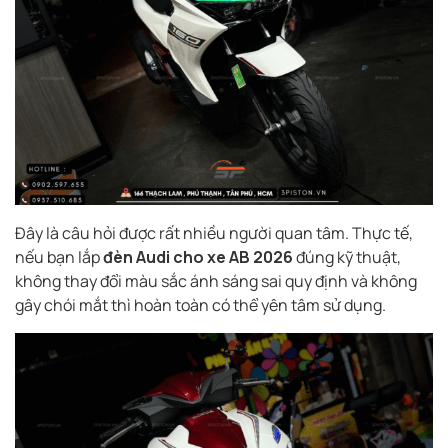
Đây là câu hỏi được rất nhiều người quan tâm. Thực tế,
nếu bạn lắp
đèn Audi cho xe AB 2026
đúng kỹ thuật,
không thay đổi màu sắc ánh sáng sai quy định và không
gây chói mắt thì hoàn toàn có thể yên tâm sử dụng.