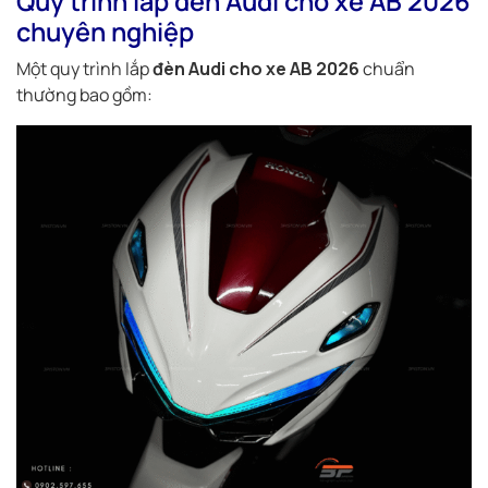
Quy trình lắp đèn Audi cho xe AB 2026
chuyên nghiệp
Một quy trình lắp
đèn Audi cho xe AB 2026
chuẩn
thường bao gồm: