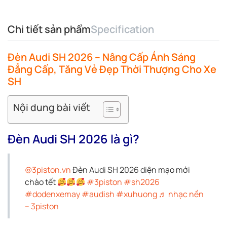
Chi tiết sản phẩm
Specification
Đèn Audi SH 2026 – Nâng Cấp Ánh Sáng
Đẳng Cấp, Tăng Vẻ Đẹp Thời Thượng Cho Xe
SH
Nội dung bài viết
Đèn Audi SH 2026 là gì?
@3piston.vn
Đèn Audi SH 2026 diện mạo mới
chào tết
#3piston
#sh2026
#dodenxemay
#audish
#xuhuong
♬ nhạc nền
– 3piston