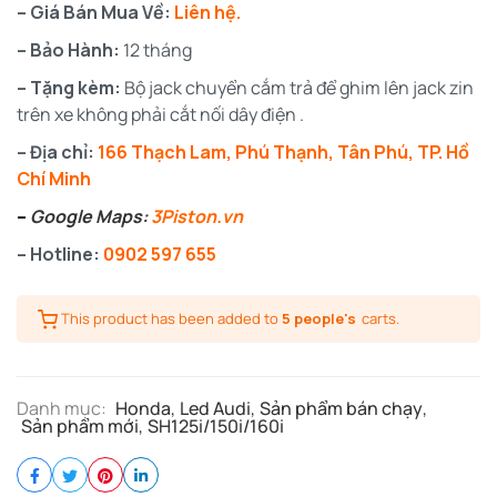
– Giá Bán Mua Về:
Liên hệ.
– Bảo Hành:
12 tháng
– Tặng kèm:
Bộ jack chuyển cắm trả để ghim lên jack zin
trên xe không phải cắt nối dây điện .
– Địa chỉ:
166 Thạch Lam, Phú Thạnh, Tân Phú, TP. Hồ
Chí Minh
–
Google Maps:
3Piston.vn
– Hotline:
0902 597 655
This product has been added to
5 people's
carts.
Danh mục:
Honda
,
Led Audi
,
Sản phẩm bán chạy
,
Sản phẩm mới
,
SH125i/150i/160i