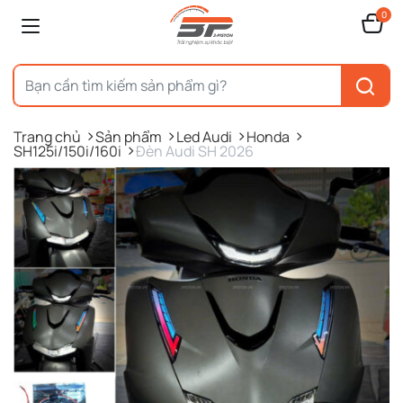
0
Trang chủ
Sản phẩm
Led Audi
Honda
SH125i/150i/160i
Đèn Audi SH 2026