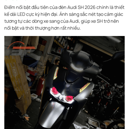
Điểm nổi bật đầu tiên của đèn Audi SH 2026 chính là thiết
kế dải LED cực kỳ hiện đại. Ánh sáng sắc nét tạo cảm giác
tương tự các dòng xe sang của Audi, giúp xe SH trở nên
nổi bật và thời thượng hơn rất nhiều.