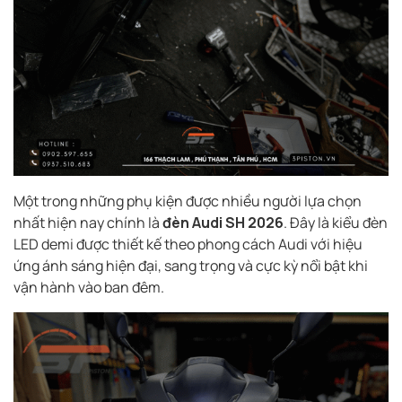
Một trong những phụ kiện được nhiều người lựa chọn
nhất hiện nay chính là
đèn Audi SH 2026
. Đây là kiểu đèn
LED demi được thiết kế theo phong cách Audi với hiệu
ứng ánh sáng hiện đại, sang trọng và cực kỳ nổi bật khi
vận hành vào ban đêm.