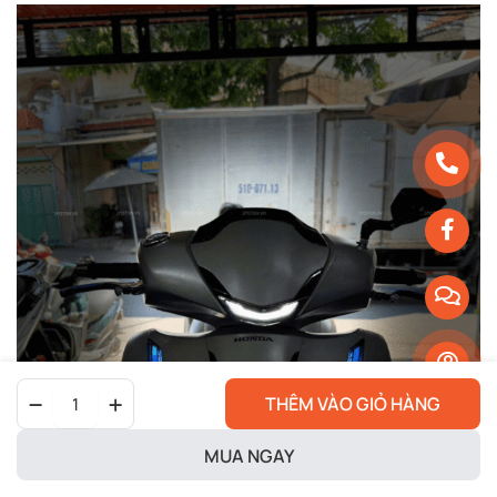
Đèn
THÊM VÀO GIỎ HÀNG
Audi
SH
2026
MUA NGAY
quantity