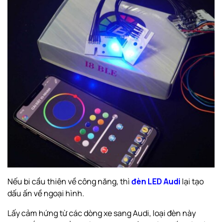
Nếu bi cầu thiên về công năng, thì
đèn LED Audi
lại tạo
dấu ấn về ngoại hình.
Lấy cảm hứng từ các dòng xe sang Audi, loại đèn này