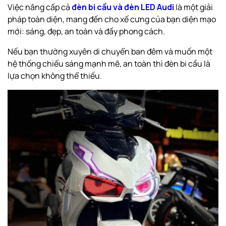
Việc nâng cấp cả
đèn bi cầu và đèn LED Audi
là một giải
pháp toàn diện, mang đến cho xế cưng của bạn diện mạo
mới: sáng, đẹp, an toàn và đầy phong cách.
Nếu bạn thường xuyên di chuyển ban đêm và muốn một
hệ thống chiếu sáng mạnh mẽ, an toàn thì đèn bi cầu là
lựa chọn không thể thiếu.