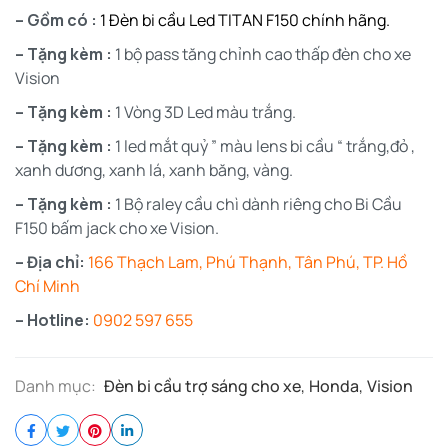
– Gồm có :
1 Đèn bi cầu Led TITAN F150 chính hãng.
– Tặng kèm :
1 bộ pass tăng chỉnh cao thấp đèn cho xe
Vision
– Tặng kèm :
1 Vòng 3D Led màu trắng.
– Tặng kèm :
1 led mắt quỷ ” màu lens bi cầu “ trắng,đỏ ,
xanh dương, xanh lá, xanh băng, vàng.
– Tặng kèm :
1 Bộ raley cầu chì dành riêng cho Bi Cầu
F150 bấm jack cho xe Vision.
– Địa chỉ:
166 Thạch Lam, Phú Thạnh, Tân Phú, TP. Hồ
Chí Minh
– Hotline:
0902 597 655
Danh mục:
Đèn bi cầu trợ sáng cho xe
,
Honda
,
Vision