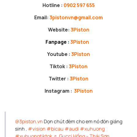
Hotline :
0902 597 655
Email:
3pistonvn@gmail.com
Website:
3Piston
Fanpage :
3Piston
Youtube :
3Piston
Tiktok :
3Piston
Twitter :
3Piston
Instagram :
3Piston
@3piston.vn
Dọn chút đèm cho em nó đón giáng
sinh .
#vision
#bicau
#audi
#xuhuong
#xuhuongtiktok
♬ Gucci Hồng – Thái Sơn