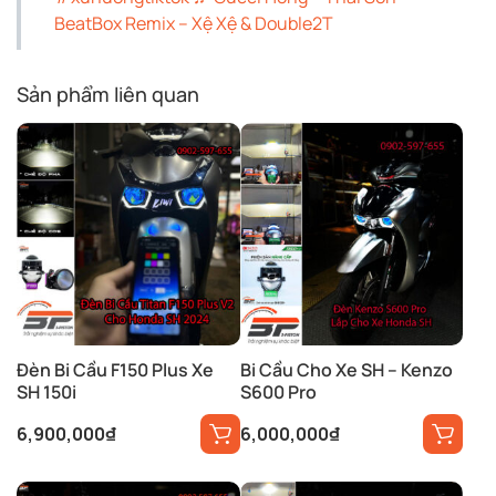
BeatBox Remix – Xệ Xệ & Double2T
Sản phẩm liên quan
Đèn Bi Cầu F150 Plus Xe
Bi Cầu Cho Xe SH – Kenzo
SH 150i
S600 Pro
6,900,000
₫
6,000,000
₫