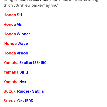
thích với nhiều loại xe máy như
Honda
SH
Honda
AB
Honda
Winner
Honda
Wave
Honda
Vision
Yamaha
Exciter135-150,
Yamaha
Siriu
Yamaha
Nvx
Suzuki
Raider- Satria
Suzuki
Gsx150R
.