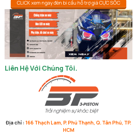
CLICK xem ngay đèn bi cầu hỗ trợ giá CỰC SỐC
Liên Hệ Với Chúng Tôi.
Địa chỉ :
166 Thạch Lam, P. Phú Thạnh, Q. Tân Phú, TP.
HCM