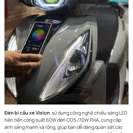
Đèn bi cầu xe Vision
sử dụng công nghệ chiếu sáng LED
tiên tiến công suất 60W đèn COS /70W PHA, cung cấp
ánh sáng mạnh và rộng, giúp bạn dễ dàng quan sát các