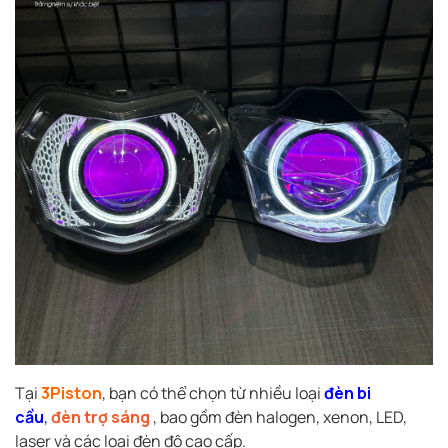
Tại
3Piston
, bạn có thể chọn từ nhiều loại
đèn bi
cầu
,
đèn trợ sáng
, bao gồm đèn halogen, xenon, LED,
laser và các loại đèn độ cao cấp.