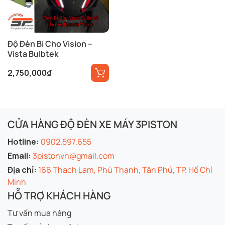
Độ Đèn Bi Cho Vision –
Vista Bulbtek
2,750,000
₫
CỬA HÀNG ĐỘ ĐÈN XE MÁY 3PISTON
Hotline:
0902.597.655
Email:
3pistonvn@gmail.com
Địa chỉ:
166 Thạch Lam, Phú Thạnh, Tân Phú, TP. Hồ Chí
Minh
HỖ TRỢ KHÁCH HÀNG
Tư vấn mua hàng