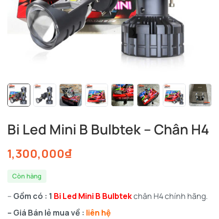
Bi Led Mini B Bulbtek – Chân H4
1,300,000
₫
Còn hàng
–
Gồm có : 1
Bi Led Mini B Bulbtek
chân H4 chính hãng.
– Giá Bán lẻ mua về :
liên hệ