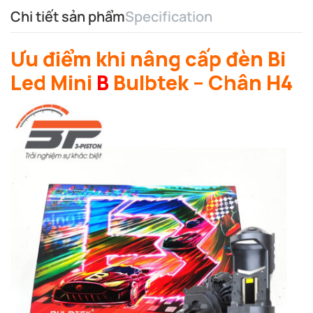
Chi tiết sản phẩm
Specification
Ưu điểm khi nâng cấp đèn Bi
Led Mini
B
Bulbtek – Chân H4