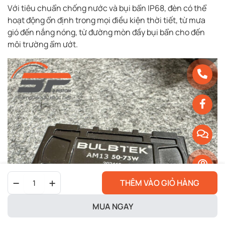
Với tiêu chuẩn chống nước và bụi bẩn IP68, đèn có thể
hoạt động ổn định trong mọi điều kiện thời tiết, từ mưa
gió đến nắng nóng, từ đường mòn đầy bụi bẩn cho đến
môi trường ẩm ướt.
Bi
THÊM VÀO GIỎ HÀNG
Led
Mini
B
MUA NGAY
Bulbtek
-