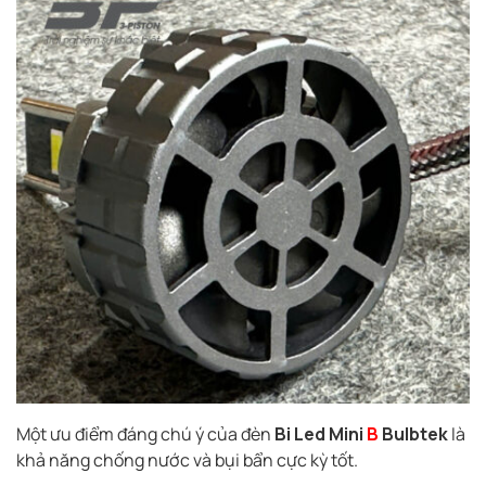
Một ưu điểm đáng chú ý của đèn
Bi Led Mini
B
Bulbtek
là
khả năng chống nước và bụi bẩn cực kỳ tốt.