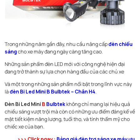
Trong những năm gần đây, nhu cầu nâng cấp
đèn chiếu
sáng
cho xe máy đang ngày càng tăng cao.
Những sản phẩm đèn LED mới với công nghệ hiện đại
đang trở thành sự lựa chọn hàng đầu của các chủ xe
Và một trong những sản phẩm nổi bật trong lĩnh vực này
là
đèn Bi Led Mini B Bulbtek – Chân H4
.
Đèn Bi Led Mini
B
Bulbtek
không chỉ mang lại hiệu quả
chiếu sáng vượt trội mà còn có những ưu điểm đáng kể về
mặt tiết kiệm năng lượng, tuổi thọ, và tính thẩm mỹ cho
chiếc xe của bạn.
>>> Click ngay :
Bảng giá đèn trợ sáng xe máy ưu