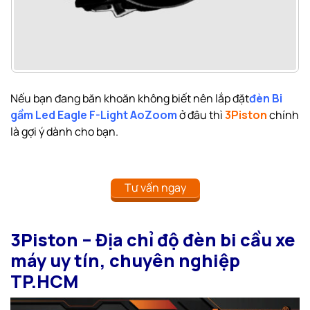
Nếu bạn đang băn khoăn không biết nên lắp đặt
đèn Bi
gầm Led Eagle F-Light AoZoom
ở đâu thì
3Piston
chính
là gợi ý dành cho bạn.
Tư vấn ngay
3Piston – Địa chỉ độ đèn bi cầu xe
máy uy tín, chuyên nghiệp
TP.HCM