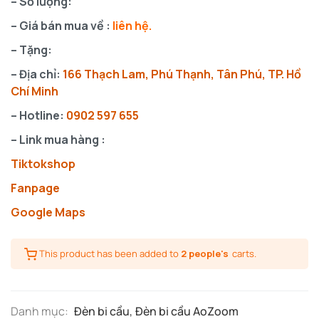
– Số lượng:
– Giá bán mua về :
liên hệ.
– Tặng:
– Địa chỉ:
166 Thạch Lam, Phú Thạnh, Tân Phú, TP. Hồ
Chí Minh
– Hotline:
0902 597 655
– Link mua hàng :
Tiktoksho
p
Fanpage
Google Maps
This product has been added to
2 people's
carts.
Danh mục:
Đèn bi cầu
,
Đèn bi cầu AoZoom