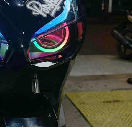
ử dụng một thấu kính hội tụ để tăng độ chụm sáng, từ đó nâng c