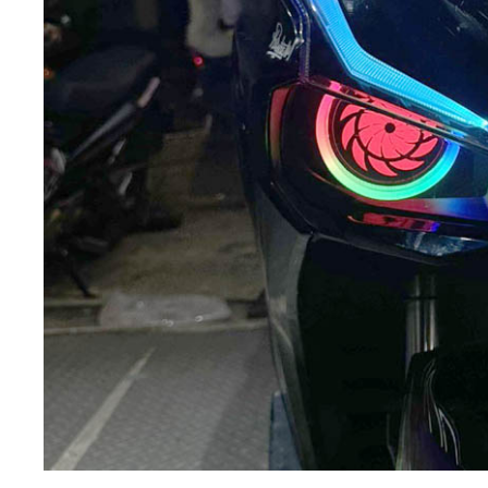
– Đèn bi cầu xe máy là loại đèn pha có hiệu suất cao, s
năng chiếu xa của đèn.