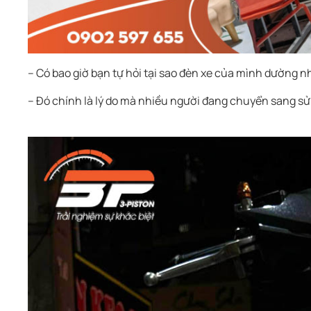
– Có bao giờ bạn tự hỏi tại sao đèn xe của mình dường 
– Đó chính là lý do mà nhiều người đang chuyển sang sử