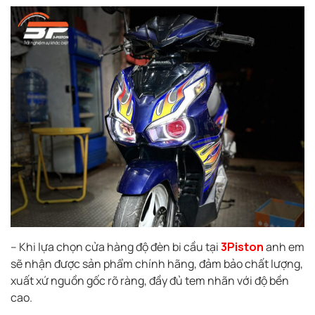
– Khi lựa chọn cửa hàng độ đèn bi cầu tại
3Piston
anh em
sẽ nhận được sản phẩm chính hãng, đảm bảo chất lượng,
xuất xứ nguồn gốc rõ ràng, đầy đủ tem nhãn với độ bền
cao.