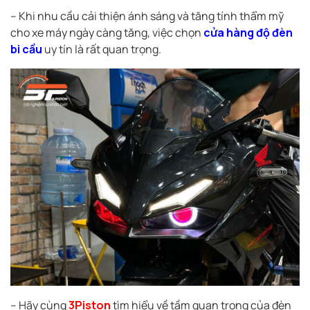
– Khi nhu cầu cải thiện ánh sáng và tăng tính thẩm mỹ
cho xe máy ngày càng tăng, việc chọn
cửa hàng độ đèn
bi cầu
uy tín là rất quan trọng.
– Hãy cùng
3Piston
tìm hiểu về tầm quan trọng của đèn