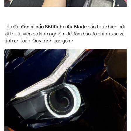
Lắp đặt
đèn bi cầu S600cho Air Blade
cần thực hiện bởi
kỹ thuật viên có kinh nghiệm để đảm bảo độ chính xác và
tính an toàn. Quy trình bao gồm: