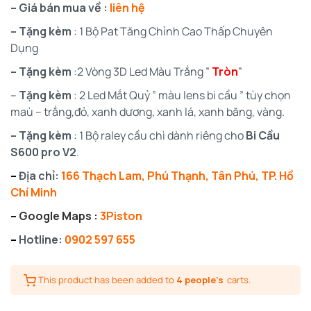
– Giá bán mua về :
liên hệ
– Tặng kèm
: 1 Bộ Pat Tăng Chỉnh Cao Thấp Chuyên
Dụng
– Tặng kèm
:2 Vòng 3D Led Màu Trắng ”
Tròn
”
–
Tặng kèm
: 2 Led Mắt Quỷ ” màu lens bi cầu ” tùy chọn
maù – trắng,đỏ, xanh dương, xanh lá, xanh băng, vàng.
– Tặng kèm
: 1 Bộ raley cầu chì dành riêng cho
Bi Cầu
S600 pro V2
.
–
Địa chỉ:
166 Thạch Lam, Phú Thạnh, Tân Phú, TP. Hồ
Chí Minh
–
Google Maps :
3Piston
–
Hotline:
0902 597 655
This product has been added to
4 people's
carts.