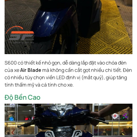
S600 có thiết kế nhỏ gọn, dễ dàng lắp đặt vào chóa đèn
của xe
Air Blade
mà không cần cắt gọt nhiều chi tiết. Đèn
có nhiều tùy chọn viền LED định vị (mắt quỷ), giúp tăng
tính thẩm mỹ và cá tính cho xe.
Độ Bền Cao