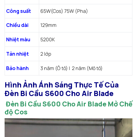
Công suất
65W(Cos) 75W (Pha)
Chiều dài
129mm
Nhiệt màu
5200K
Tản nhiệt
2 lớp
Bảo hành
3 năm (Ô tô) | 2 năm (Mô tô)
Hình Ảnh Ánh Sáng Thực Tế Của
Đèn Bi Cầu S600 Cho Air Blade
Đèn Bi Cầu S600 Cho Air Blade Mở Chế
độ Cos