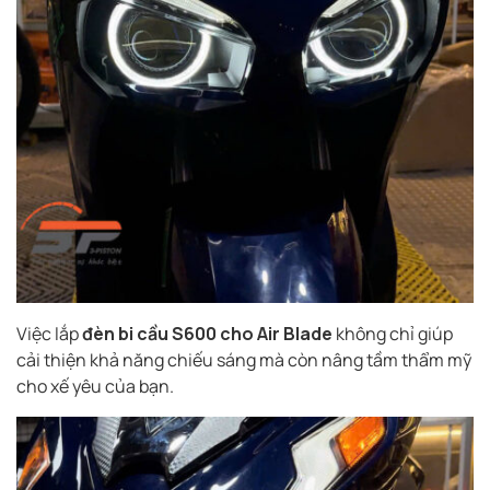
Việc lắp
đèn bi cầu S600 cho Air Blade
không chỉ giúp
cải thiện khả năng chiếu sáng mà còn nâng tầm thẩm mỹ
cho xế yêu của bạn.