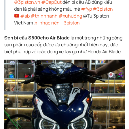
@3piston.vn
#CapCut
đèn bi cầu AB đúng kiểu
đèn là phải sáng không màu mè
#fyp
#3piston
#ab
#thinhhanh
#xuhướng
@Tu 3piston
Viet Nam
♬ nhạc nền – 3piston
Đèn bi cầu S600cho Air Blade
là một trong những dòng
sản phẩm cao cấp được ưa chuộng nhất hiện nay , đặc
biệt phù hợp với các dòng xe tay ga như Honda Air Blade.