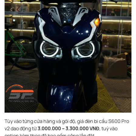
Tùy vào từng cửa hàng và gói độ, giá đèn bi cầu S600 Pro
v2 dao động từ
3.000.000 – 3.300.000 VNĐ
, tuỳ vào
option kèm theo đã bao gồm công lắp đặt.