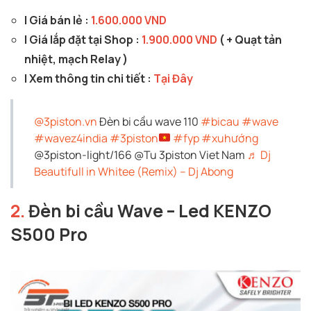
| Giá bán lẻ :
1.600.000 VND
| Giá lắp đặt tại Shop :
1.900.000 VND
( + Quạt tản
nhiệt, mạch Relay )
| Xem thông tin chi tiết :
Tại Đây
@3piston.vn
Đèn bi cầu wave 110
#bicau
#wave
#wavez4india
#3piston
#fyp
#xuhướng
@3piston-light/166 @Tu 3piston Viet Nam
♬ Dj
Beautifull in Whitee (Remix) – Dj Abong
2.
Đèn bi cầu Wave – Led KENZO
S500 Pro