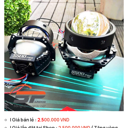
| Giá bán lẻ :
2
.5
00.000 VND
| Giá lắp đặt tại Shop :
2.500.000 VND
( Tặng vòng