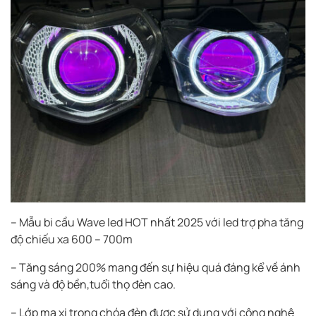
– Mẫu bi cầu Wave led HOT nhất 2025 với led trợ pha tăng
độ chiếu xa 600 – 700m
– Tăng sáng 200% mang đến sự hiệu quá đáng kể về ánh
sáng và độ bền,tuổi thọ đèn cao.
– Lớp mạ xi trong chóa đèn được sử dụng với công nghệ