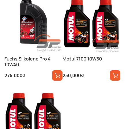
90,000₫.
Fuchs Silkolene Pro 4
Motul 7100 10W50
10W40
275,000
₫
250,000
₫