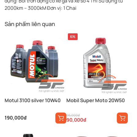
dụng: Bôi trơn động cơ xe ga và xe số 4 Thì Sử dụng từ
2000km – 3000kM Đơn vị: 1 Chai
Sản phẩm liên quan
6%
Motul 3100 silver 10W40
Mobil Super Moto 20W50
Giá
Giá
95,000
₫
190,000
₫
90,000
₫
gốc
hiện
là:
tại
95,000₫.
là: