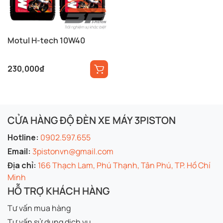
Motul H-tech 10W40
230,000
₫
CỬA HÀNG ĐỘ ĐÈN XE MÁY 3PISTON
Hotline:
0902.597.655
Email:
3pistonvn@gmail.com
Địa chỉ:
166 Thạch Lam, Phú Thạnh, Tân Phú, TP. Hồ Chí
Minh
HỖ TRỢ KHÁCH HÀNG
Tư vấn mua hàng
Tư vấn sử dụng dịch vụ