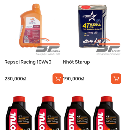
Repsol Racing 10W40
Nhớt Starup
230,000
₫
190,000
₫