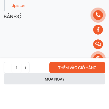
3piston
BẢN ĐỒ
Motul
THÊM VÀO GIỎ HÀNG
3100
silver
10W40
MUA NGAY
quantity
Copyright 2024 © 3piston. All right reserved.