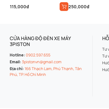
115,000
₫
250,000
₫
CỬA HÀNG ĐỘ ĐÈN XE MÁY
HỖ
3PISTON
Tư 
Hotline:
0902.597.655
Tư 
Email:
3pistonvn@gmail.com
Hướ
Địa chỉ:
166 Thạch Lam, Phú Thạnh, Tân
Hướ
Phú, TP. Hồ Chí Minh