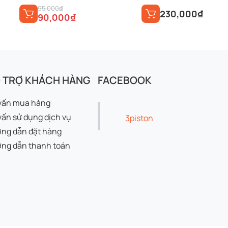
Giá
Giá
95,000
₫
230,000
₫
90,000
₫
gốc
hiện
là:
tại
95,000₫.
là:
90,000₫.
 TRỢ KHÁCH HÀNG
FACEBOOK
vấn mua hàng
vấn sử dụng dịch vụ
3piston
ng dẫn đặt hàng
ng dẫn thanh toán