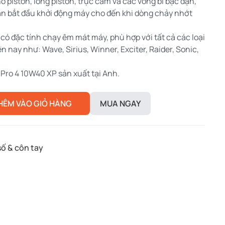
o piston, lòng piston, trục cam và các vòng bi bạc đạn,
oạn bắt đầu khởi động máy cho đến khi dòng chảy nhớt
có đặc tính chạy êm mát máy, phù hợp với tất cả các loại
ện nay như: Wave, Sirius, Winner, Exciter, Raider, Sonic,
Pro 4 10W40 XP sản xuất tại Anh.
HÊM VÀO GIỎ HÀNG
MUA NGAY
số & côn tay