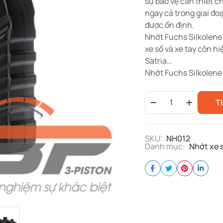
sự bảo vệ cần thiết ch
ngay cả trong giai đ
được ổn định.
Nhớt Fuchs Silkolene 
xe số và xe tay côn hi
Satria…
Nhớt Fuchs Silkolene 
Fuchs
T
Silkolene
Pro
4
10W40
SKU:
NH012
quantity
Danh mục:
Nhớt xe 