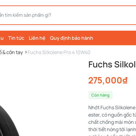
ệu
Tin tức
Liên hệ
Quy định bảo hành
ố & côn tay
Fuchs Silkolene Pro 4 10W40
Fuchs Silko
275,000
₫
Còn hàng
Nhớt Fuchs Silkolene
ester, có nguồn gốc t
chất chống mài mòn xu
thời tiết nóng tới lạ