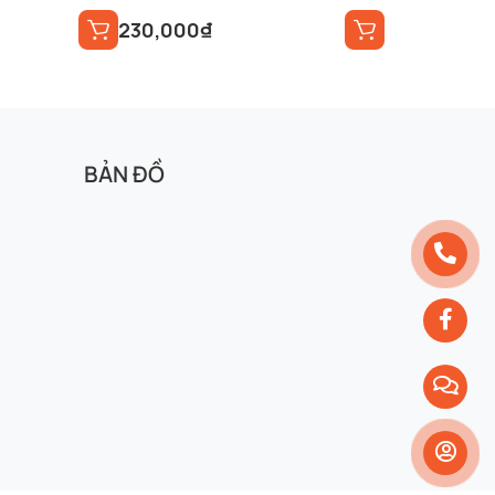
230,000
₫
BẢN ĐỒ