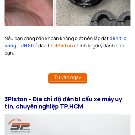
Nếu bạn đang băn khoăn không biết nên lắp đặt
đ
èn trợ
sáng TUN 50
ở đâu thì
3Piston
chính là gợi ý dành cho
bạn.
Tư vấn ngay
3Piston – Địa chỉ độ đèn bi cầu xe máy uy
tín, chuyên nghiệp TP.HCM