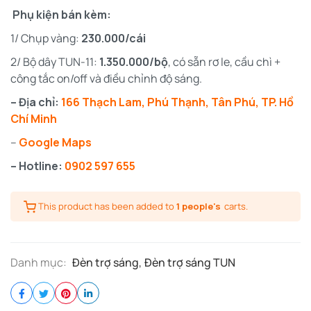
Phụ kiện bán kèm:
1/ Chụp vàng:
230.000/cái
2/ Bộ dây TUN-11:
1.350.000/bộ
, có sẵn rơ le, cầu chì +
công tắc on/off và điều chỉnh độ sáng.
– Địa chỉ:
166 Thạch Lam, Phú Thạnh, Tân Phú, TP. Hồ
Chí Minh
–
Google Maps
– Hotline:
0902 597 655
This product has been added to
1 people's
carts.
Danh mục:
Đèn trợ sáng
,
Đèn trợ sáng TUN