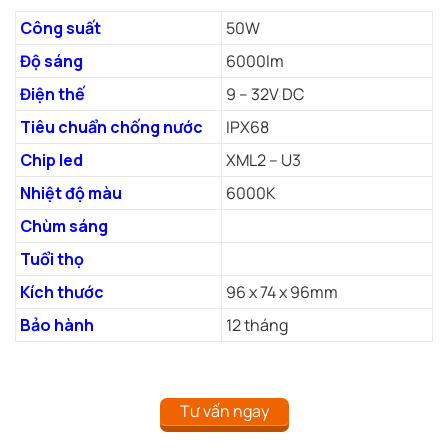
Công suất
50W
Độ sáng
6000lm
Điện thế
9 – 32V DC
Tiêu chuẩn chống nước
IPX68
Chip led
XML2 – U3
Nhiệt độ màu
6000K
Chùm sáng
Tuổi thọ
Kích thước
96 x 74 x 96mm
Bảo hành
12 tháng
Tư vấn ngay