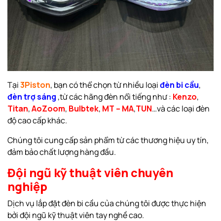
Tại
3Piston
, bạn có thể chọn từ nhiều loại
đèn bi cầu
,
đèn trợ sáng
,từ các hãng đèn nổi tiếng như :
Kenzo
,
Titan
,
AoZoom
,
Bulbtek
,
MT – MA
,
TUN
…và các loại đèn
độ cao cấp khác.
Chúng tôi cung cấp sản phẩm từ các thương hiệu uy tín,
đảm bảo chất lượng hàng đầu.
Đội ngũ kỹ thuật viên chuyên
nghiệp
Dịch vụ lắp đặt đèn bi cầu của chúng tôi được thực hiện
bởi đội ngũ kỹ thuật viên tay nghề cao.