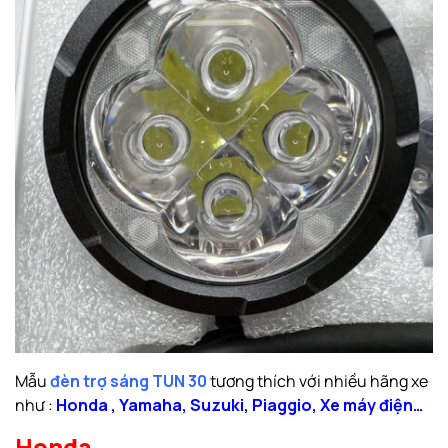
Mẫu
đèn trợ sáng TUN 30
tương thích với nhiều hãng xe
như :
Honda
,
Yamaha
,
Suzuki
,
Piaggio
,
Xe máy điện
…
Honda