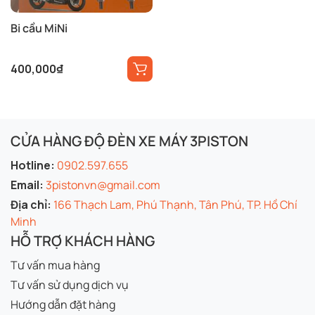
Bi cầu MiNi
400,000
₫
CỬA HÀNG ĐỘ ĐÈN XE MÁY 3PISTON
Hotline:
0902.597.655
Email:
3pistonvn@gmail.com
Địa chỉ:
166 Thạch Lam, Phú Thạnh, Tân Phú, TP. Hồ Chí
Minh
HỖ TRỢ KHÁCH HÀNG
Tư vấn mua hàng
Tư vấn sử dụng dịch vụ
Hướng dẫn đặt hàng