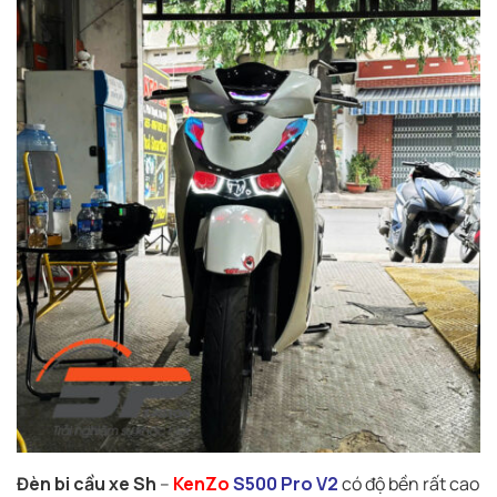
Đèn bi cầu xe Sh
–
KenZo
S500 Pro V2
có độ bền rất cao