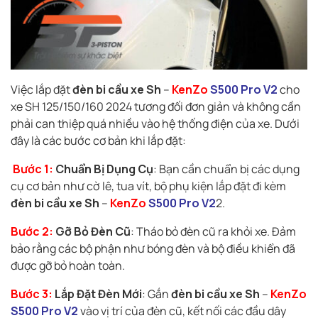
Việc lắp đặt
đèn bi cầu xe Sh
–
KenZo
S500 Pro V2
cho
xe SH 125/150/160 2024 tương đối đơn giản và không cần
phải can thiệp quá nhiều vào hệ thống điện của xe. Dưới
đây là các bước cơ bản khi lắp đặt:
Bước 1:
Chuẩn Bị Dụng Cụ
: Bạn cần chuẩn bị các dụng
cụ cơ bản như cờ lê, tua vít, bộ phụ kiện lắp đặt đi kèm
đèn bi cầu xe Sh
–
KenZo
S500 Pro V2
2.
Bước 2:
Gỡ Bỏ Đèn Cũ
: Tháo bỏ đèn cũ ra khỏi xe. Đảm
bảo rằng các bộ phận như bóng đèn và bộ điều khiển đã
được gỡ bỏ hoàn toàn.
Bước 3:
Lắp Đặt Đèn Mới
: Gắn
đèn bi cầu xe Sh
–
KenZo
S500 Pro V2
vào vị trí của đèn cũ, kết nối các đầu dây