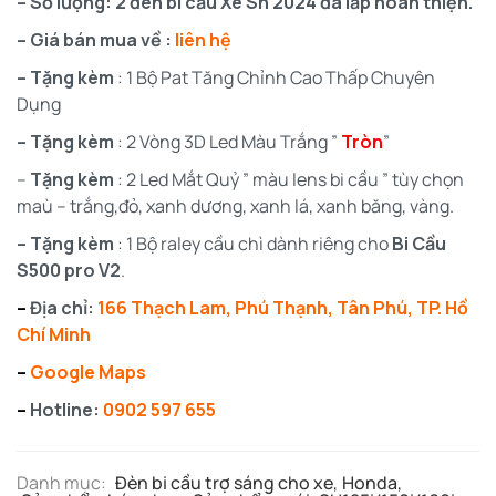
– Số lượng: 2 đèn bi cầu Xe Sh 2024 đã lắp hoàn thiện.
– Giá bán mua về :
liên hệ
– Tặng kèm
: 1 Bộ Pat Tăng Chỉnh Cao Thấp Chuyên
Dụng
– Tặng kèm
: 2 Vòng 3D Led Màu Trắng ”
Tròn
”
–
Tặng kèm
: 2 Led Mắt Quỷ ” màu lens bi cầu ” tùy chọn
maù – trắng,đỏ, xanh dương, xanh lá, xanh băng, vàng.
– Tặng kèm
: 1 Bộ raley cầu chì dành riêng cho
Bi Cầu
S500 pro V2
.
–
Địa chỉ:
166 Thạch Lam, Phú Thạnh, Tân Phú, TP. Hồ
Chí Minh
–
Google Maps
–
Hotline:
0902 597 655
Danh mục:
Đèn bi cầu trợ sáng cho xe
,
Honda
,