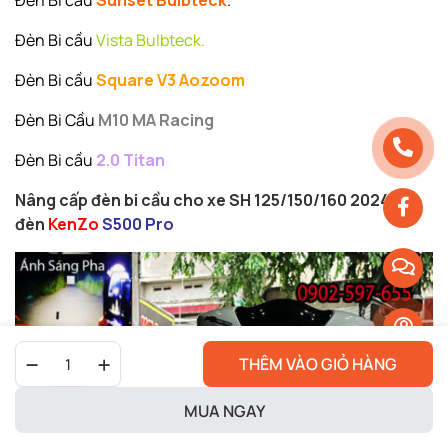
Đèn Bi cầu
Vista Bulbteck.
Đèn Bi cầu
Square V3 Aozoom
Đèn Bi Cầu
M10
MA Racing
Đèn Bi cầu
2.0 Titan
Nâng cấp đèn bi cầu cho xe SH 125/150/160 2024 với
đèn
KenZo
S500 Pro
Đèn
THÊM VÀO GIỎ HÀNG
Bi
Cầu
Xe
MUA NGAY
Sh
2024