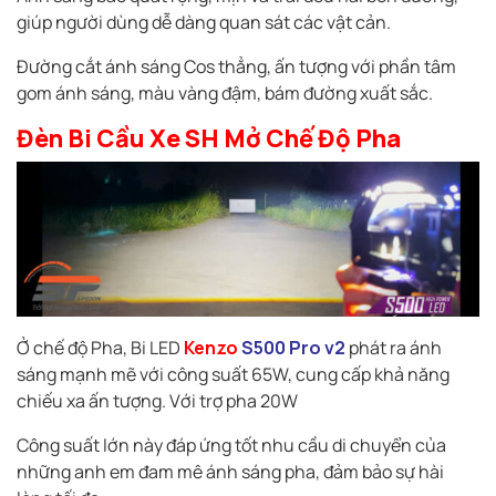
giúp người dùng dễ dàng quan sát các vật cản.
Đường cắt ánh sáng Cos thẳng, ấn tượng với phần tâm
gom ánh sáng, màu vàng đậm, bám đường xuất sắc.
Đèn Bi Cầu Xe SH Mở Chế Độ Pha
Ở chế độ Pha, Bi LED
Kenzo
S500 Pro v2
phát ra ánh
sáng mạnh mẽ với công suất 65W, cung cấp khả năng
chiếu xa ấn tượng. Với trợ pha 20W
Công suất lớn này đáp ứng tốt nhu cầu di chuyển của
những anh em đam mê ánh sáng pha, đảm bảo sự hài