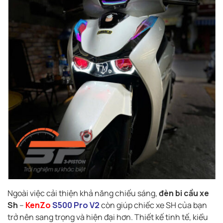
Ngoài việc cải thiện khả năng chiếu sáng,
đèn bi cầu xe
Sh
–
KenZo
S500 Pro V2
còn giúp chiếc xe SH của bạn
trở nên sang trọng và hiện đại hơn. Thiết kế tinh tế, kiểu