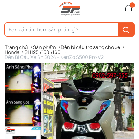
0
Trang chủ
Sản phẩm
Đèn bi cầu trợ sáng cho xe
Honda
SH125i/150i/160i
Đèn Bi Cầu Xe Sh 2024 – KenZo S500 Pro V2