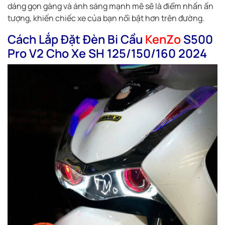
dáng gọn gàng và ánh sáng mạnh mẽ sẽ là điểm nhấn ấn
tượng, khiến chiếc xe của bạn nổi bật hơn trên đường.
Cách Lắp Đặt Đèn Bi Cầu
KenZo
S500
Pro V2 Cho Xe SH 125/150/160 2024