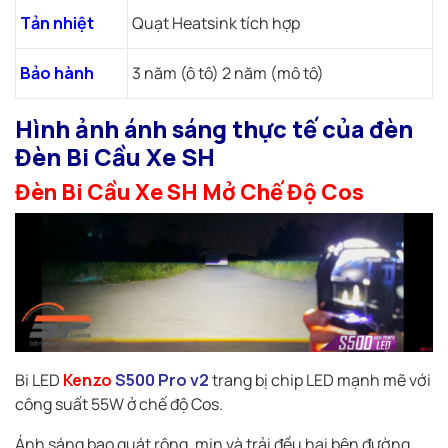
Tản nhiệt
Quạt Heatsink tích hợp
Bảo hành
3 năm (ô tô) 2 năm (mô tô)
Hình ảnh ánh sáng thực tế của đèn
Đèn Bi Cầu Xe SH
Đèn Bi Cầu Xe SH Mở Chế Độ Cos
Bi LED
Kenzo
S500 Pro v2
trang bị chip LED mạnh mẽ với
công suất 55W ở chế độ Cos.
Ánh sáng bao quát rộng, mịn và trải đều hai bên đường,