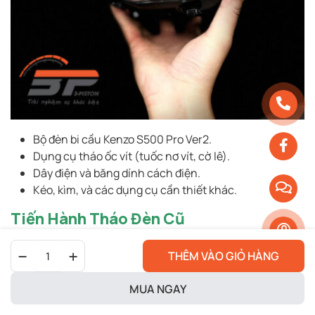
Bộ đèn bi cầu Kenzo S500 Pro Ver2.
Dụng cụ tháo ốc vít (tuốc nơ vít, cờ lê).
Dây điện và băng dính cách điện.
Kéo, kìm, và các dụng cụ cần thiết khác.
Tiến Hành Tháo Đèn Cũ
Đèn
THÊM VÀO GIỎ HÀNG
Bi
Cầu
Cho
MUA NGAY
Exciter
155