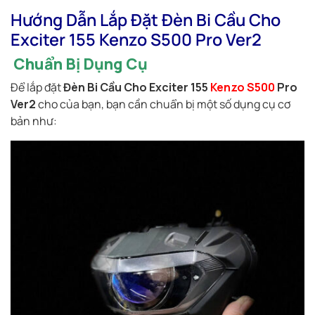
Hướng Dẫn Lắp Đặt Đèn Bi Cầu Cho
Exciter 155 Kenzo S500 Pro Ver2
Chuẩn Bị Dụng Cụ
Để lắp đặt
Đèn Bi Cầu Cho Exciter 155
Kenzo S500
Pro
Ver2
cho của bạn, bạn cần chuẩn bị một số dụng cụ cơ
bản như: