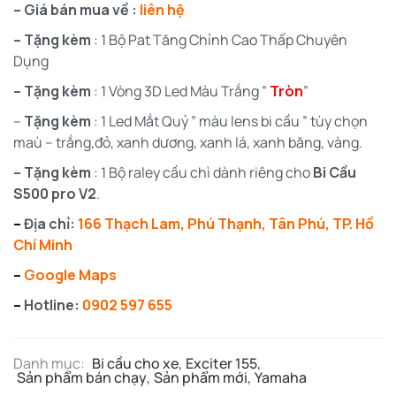
– Giá bán mua về :
liên hệ
– Tặng kèm
: 1 Bộ Pat Tăng Chỉnh Cao Thấp Chuyên
Dụng
– Tặng kèm
: 1 Vòng 3D Led Màu Trắng ”
Tròn
”
–
Tặng kèm
: 1 Led Mắt Quỷ ” màu lens bi cầu ” tùy chọn
maù – trắng,đỏ, xanh dương, xanh lá, xanh băng, vàng.
– Tặng kèm
: 1 Bộ raley cầu chì dành riêng cho
Bi Cầu
S500 pro V2
.
–
Địa chỉ:
166 Thạch Lam, Phú Thạnh, Tân Phú, TP. Hồ
Chí Minh
–
Google Maps
–
Hotline:
0902 597 655
Danh mục:
Bi cầu cho xe
,
Exciter 155
,
Sản phẩm bán chạy
,
Sản phẩm mới
,
Yamaha