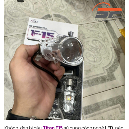
Không, đèn bi cầu
T
itan F15
sử dụng công nghệ
LED
, nên