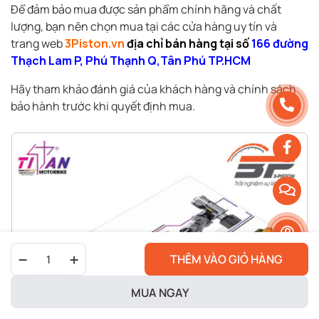
Để đảm bảo mua được sản phẩm chính hãng và chất
lượng, bạn nên chọn mua tại các cửa hàng uy tín và
trang web
3Piston.vn
địa chỉ bán hàng tại số
166 đường
Thạch Lam P, Phú Thạnh Q,Tân Phú TP.HCM
Hãy tham khảo đánh giá của khách hàng và chính sách
bảo hành trước khi quyết định mua.
Bi
THÊM VÀO GIỎ HÀNG
Led
Mini
Titan
MUA NGAY
F15
-