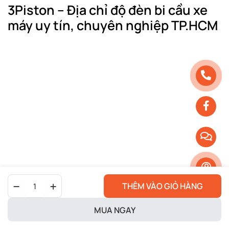
3Piston – Địa chỉ độ đèn bi cầu xe
máy uy tín, chuyên nghiệp TP.HCM
3Piston
là địa chỉ hàng đầu tại TP.HCM cung cấp và lắp
Đèn
đặt đèn bi cầu cho xe máy.
THÊM VÀO GIỎ HÀNG
bi
gầm
Với nhiều năm kinh nghiệm và đội ngũ kỹ thuật viên
Led
MUA NGAY
chuyên nghiệp
Wasp
Fog