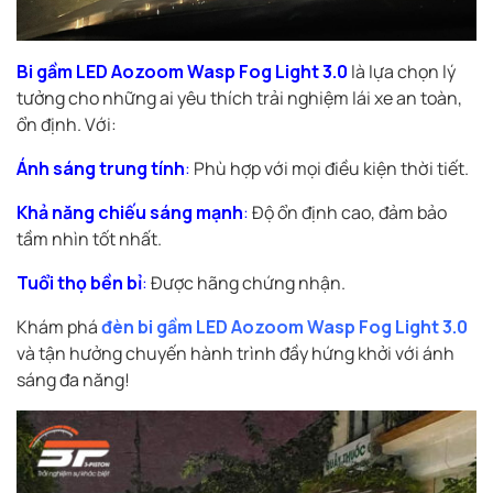
Bi gầm LED Aozoom Wasp Fog Light 3.0
là lựa chọn lý
tưởng cho những ai yêu thích trải nghiệm lái xe an toàn,
ổn định. Với:
Ánh sáng trung tính
:
Phù hợp với mọi điều kiện thời tiết.
Khả năng chiếu sáng mạnh
:
Độ ổn định cao, đảm bảo
tầm nhìn tốt nhất.
Tuổi thọ bền bỉ
:
Được hãng chứng nhận.
Khám phá
đèn bi gầm LED Aozoom Wasp Fog Light 3.0
và tận hưởng chuyến hành trình đầy hứng khởi với ánh
sáng đa năng!