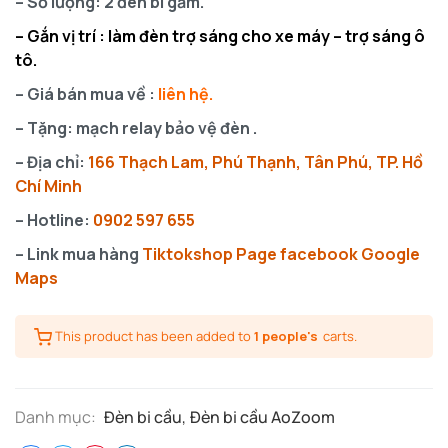
– Số lượng: 2 đèn bi gầm.
– Gắn vị trí : làm đèn trợ sáng cho xe máy – trợ sáng ô
tô.
– Giá bán mua về :
liên hệ.
– Tặng: mạch relay bảo vệ đèn .
– Địa chỉ:
166 Thạch Lam, Phú Thạnh, Tân Phú, TP. Hồ
Chí Minh
– Hotline:
0902 597 655
– Link mua hàng
Tiktoksho
p
Page facebook
Google
Maps
This product has been added to
1 people's
carts.
Danh mục:
Đèn bi cầu
,
Đèn bi cầu AoZoom