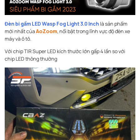
Đèn bi gầm LED Wasp Fog Light 3.0 Inch
là sản phẩm
mới nhất của
AoZoom
, nổi bật trong lĩnh vực độ đèn xe
máy và ô tô.
Với chip TIR Super LED kích thước lớn gấp 4 lần so với
chip LED thông thường