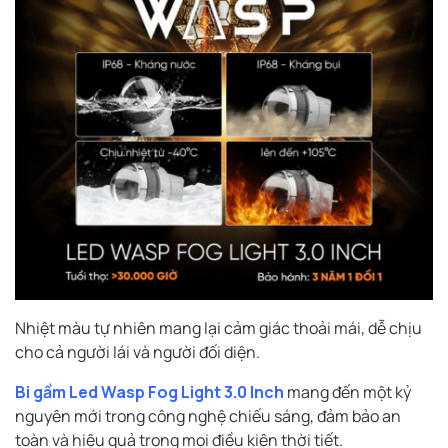
Nhiệt màu tự nhiên mang lại cảm giác thoải mái, dễ chịu
cho cả người lái và người đối diện.
Bi gầm Led Wasp Fog Light 3.0 Inch
mang đến một kỷ
nguyên mới trong công nghệ chiếu sáng, đảm bảo an
toàn và hiệu quả trong mọi điều kiện thời tiết.