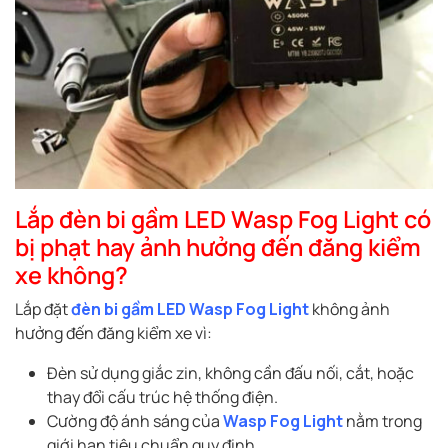
Lắp đèn bi gầm LED Wasp Fog Light có
bị phạt hay ảnh hưởng đến đăng kiểm
xe không?
Lắp đặt
đèn bi gầm LED Wasp Fog Light
không ảnh
hưởng đến đăng kiểm xe vì:
Đèn sử dụng giắc zin, không cần đấu nối, cắt, hoặc
thay đổi cấu trúc hệ thống điện.
Cường độ ánh sáng của
Wasp Fog Light
nằm trong
giới hạn tiêu chuẩn quy định.