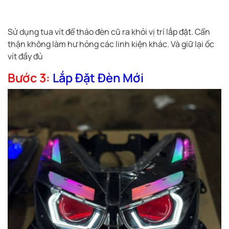
Sử dụng tua vít để tháo đèn cũ ra khỏi vị trí lắp đặt. Cẩn
thận không làm hư hỏng các linh kiện khác. Và giữ lại ốc
vít đầy đủ
Bước 3:
Lắp Đặt Đèn Mới