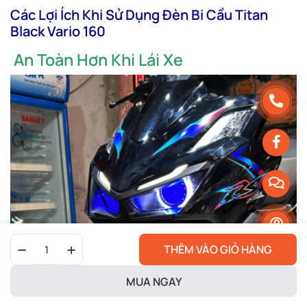
Các Lợi Ích Khi Sử Dụng Đèn Bi Cầu Titan
Black Vario 160
An Toàn Hơn Khi Lái Xe
Bi
THÊM VÀO GIỎ HÀNG
Cầu
Titan
Black
MUA NGAY
Vario
160