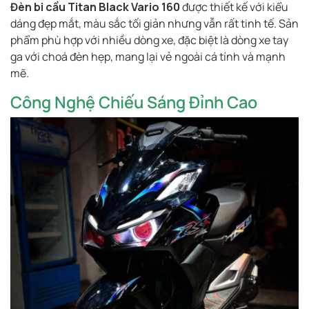
Đèn bi cầu Titan Black Vario 160
được thiết kế với kiểu
dáng đẹp mắt, màu sắc tối giản nhưng vẫn rất tinh tế. Sản
phẩm phù hợp với nhiều dòng xe, đặc biệt là dòng xe tay
ga với choá đèn hẹp, mang lại vẻ ngoài cá tính và mạnh
mẽ.
Công Nghệ Chiếu Sáng Đỉnh Cao