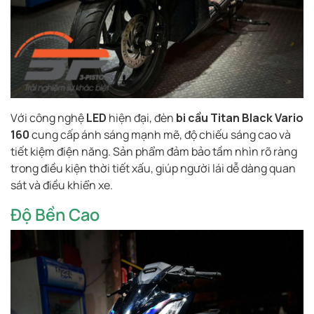
Với công nghệ
LED
hiện đại, đèn
bi cầu Titan Black Vario
160
cung cấp ánh sáng mạnh mẽ, độ chiếu sáng cao và
tiết kiệm điện năng. Sản phẩm đảm bảo tầm nhìn rõ ràng
trong điều kiện thời tiết xấu, giúp người lái dễ dàng quan
sát và điều khiển xe.
Độ Bền Cao