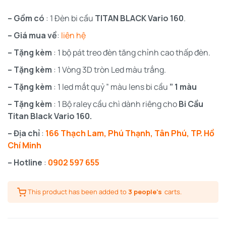
– Gồm có
: 1 Đèn bi cầu
TITAN BLACK Vario 160
.
– Giá mua về
:
liên hệ
– Tặng kèm
: 1 bộ pát treo đèn tăng chỉnh cao thấp đèn.
– Tặng kèm
: 1 Vòng 3D tròn Led màu trắng.
– Tặng kèm
: 1 led mắt quỷ ” màu lens bi cầu
” 1 màu
– Tặng kèm
: 1 Bộ raley cầu chì dành riêng cho
Bi Cầu
Titan Black Vario 160.
– Địa chỉ
:
166 Thạch Lam, Phú Thạnh, Tân Phú, TP. Hồ
Chí Minh
– Hotline
:
0902 597 655
This product has been added to
3 people's
carts.