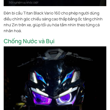
Đèn bi cầu Titan Black Vario 160 cho phép người dùng
điều chỉnh góc chiếu sáng cao thấp bằng ốc tăng chỉnh
như Zin trên xe, giúp tối ưu hóa tầm nhìn theo từng cá
nhân hoá.
Chống Nước và Bụi