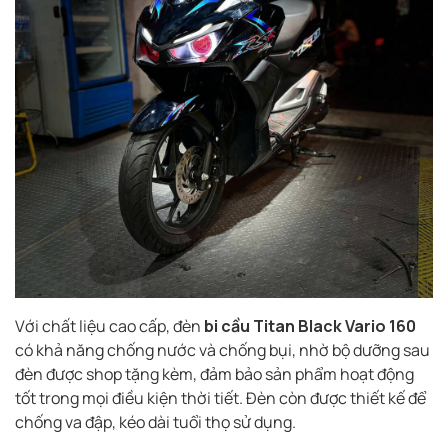
Với chất liệu cao cấp, đèn
bi cầu Titan Black Vario 160
có khả năng chống nước và chống bụi, nhờ bộ dưỡng sau
đèn được shop tặng kèm, đảm bảo sản phẩm hoạt động
tốt trong mọi điều kiện thời tiết. Đèn còn được thiết kế để
chống va đập, kéo dài tuổi thọ sử dụng.