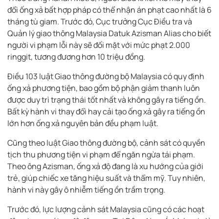
đổi ống xả bất hợp pháp có thể nhận án phạt cao nhất là 6
tháng tù giam. Trước đó, Cục trưởng Cục Điều tra và
Quản lý giao thông Malaysia Datuk Azisman Alias cho biết
người vi phạm lỗi này sẽ đối mặt với mức phạt 2.000
ringgit, tương đương hơn 10 triệu đồng.
Điều 103 luật Giao thông đường bộ Malaysia có quy định
ống xả phương tiện, bao gồm bộ phận giảm thanh luôn
được duy trì trạng thái tốt nhất và không gây ra tiếng ồn.
Bất kỳ hành vi thay đổi hay cải tạo ống xả gây ra tiếng ồn
lớn hơn ống xả nguyên bản đều phạm luật.
Cũng theo luật Giao thông đường bộ, cảnh sát có quyền
tịch thu phương tiện vi phạm để ngăn ngừa tái phạm.
Theo ông Azisman, ống xả độ đang là xu hướng của giới
trẻ, giúp chiếc xe tăng hiệu suất và thẩm mỹ. Tuy nhiên,
hành vi này gây ô nhiễm tiếng ồn trầm trọng.
Trước đó, lực lượng cảnh sát Malaysia cũng có các hoạt