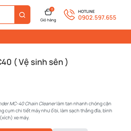
0
HOTLINE
0902.597.655
Giỏ hàng
0 ( Vệ sinh sên )
nder MC-40 Chain Cleaner
làm tan nhanh chóng cặn
ng cụm chi tiết máy như ổ bi, làm sạch thắng đĩa, bình
(xích) xe máy.