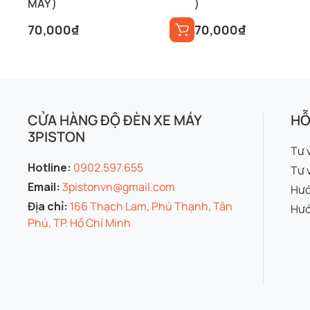
MÁY )
)
70,000
₫
70,000
₫
CỬA HÀNG ĐỘ ĐÈN XE MÁY
HỖ
3PISTON
Tư 
Hotline:
0902.597.655
Tư 
Email:
3pistonvn@gmail.com
Hướ
Địa chỉ:
166 Thạch Lam, Phú Thạnh, Tân
Hướ
Phú, TP. Hồ Chí Minh