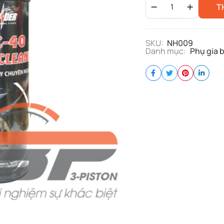
T
MC40
(
Vệ
sinh
SKU:
NH009
sên
Danh mục:
Phụ gia 
)
quantity