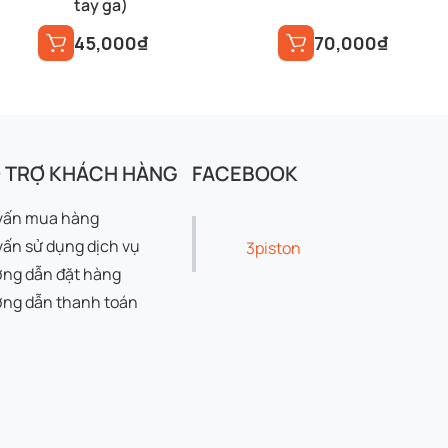
tay ga)
45,000
₫
70,000
₫
 TRỢ KHÁCH HÀNG
FACEBOOK
vấn mua hàng
vấn sử dụng dịch vụ
3piston
ng dẫn đặt hàng
ng dẫn thanh toán