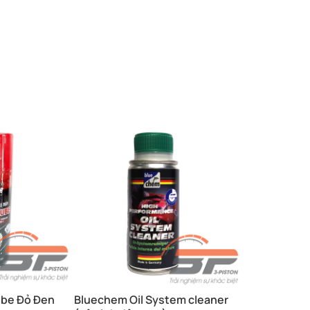
ube Đỏ Đen
Bluechem Oil System cleaner