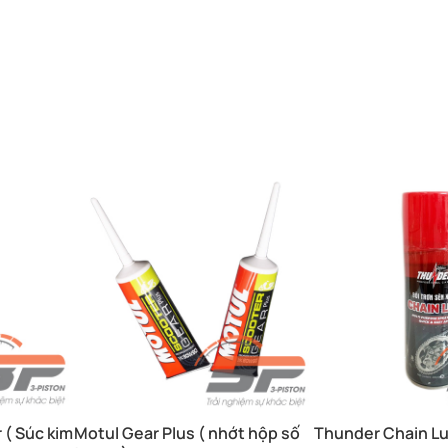
r ( Súc kim
Motul Gear Plus ( nhớt hộp số
Thunder Chain L