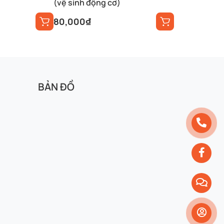
(vệ sinh động cơ)
80,000
₫
BẢN ĐỒ