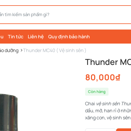
ệu
Tin tức
Liên hệ
Quy định bảo hành
ảo dưỡng
Thunder MC40 ( Vệ sinh sên )
Thunder MC4
80,000
₫
Còn hàng
Chai
vệ sinh sên Thu
dầu, mỡ, han rỉ ở nhữ
xăng con, vệ sinh sên
Thunder