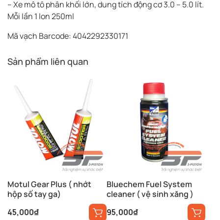
– Xe mô tô phân khối lớn, dung tích động cơ 3.0 – 5.0 lít.
Mỗi lần 1 lon 250ml
Mã vạch Barcode: 4042292330171
Sản phẩm liên quan
Motul Gear Plus ( nhớt
Bluechem Fuel System
hộp số tay ga)
cleaner ( vệ sinh xăng )
45,000
₫
95,000
₫