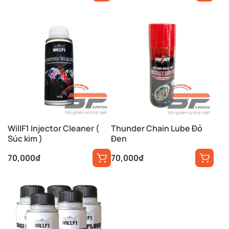
WillF1 Injector Cleaner (
Thunder Chain Lube Đỏ
Súc kim )
Đen
70,000
₫
70,000
₫