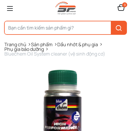
0
Trang chủ
Sản phẩm
Dầu nhớt & phụ gia
Phụ gia bảo dưỡng
Bluechem Oil System cleaner (vệ sinh động cơ)