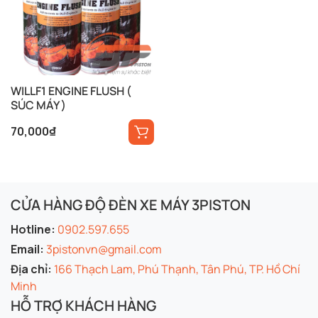
WILLF1 ENGINE FLUSH (
SÚC MÁY )
70,000
₫
CỬA HÀNG ĐỘ ĐÈN XE MÁY 3PISTON
Hotline:
0902.597.655
Email:
3pistonvn@gmail.com
Địa chỉ:
166 Thạch Lam, Phú Thạnh, Tân Phú, TP. Hồ Chí
Minh
HỖ TRỢ KHÁCH HÀNG