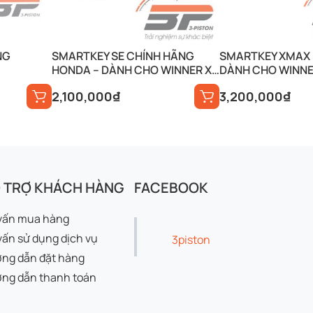
NG
SMARTKEY SE CHÍNH HÃNG
SMARTKEY XMAX 5.
HONDA – DÀNH CHO WINNER X,
DÀNH CHO WINNER
VARIO, VISION, SCOOPY,…
VISION, SCOOPY,
2,100,000
₫
3,200,000
₫
 TRỢ KHÁCH HÀNG
FACEBOOK
vấn mua hàng
vấn sử dụng dịch vụ
3piston
ng dẫn đặt hàng
ng dẫn thanh toán