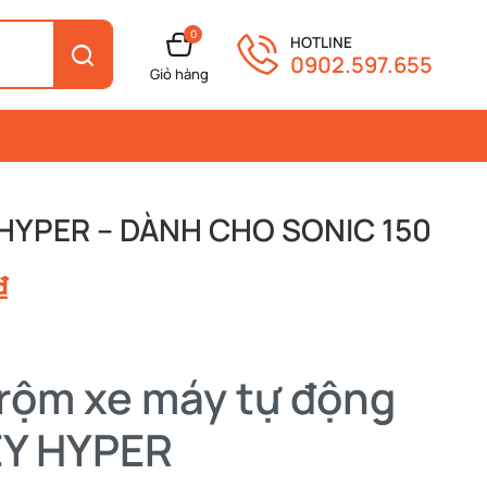
0
HOTLINE
0902.597.655
Giỏ hàng
HYPER – DÀNH CHO SONIC 150
₫
rộm xe máy tự động
Y HYPER