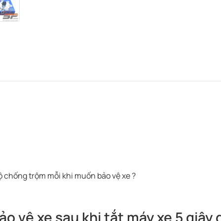
ộ chống trộm mỗi khi muốn bảo vệ xe ?
o vệ xe sau khi tắt máy xe 5 giây