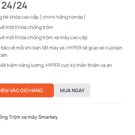
 24/24
 bẻ khóa cao cấp ( chính hãng honda )
 về một Khóa chống trộm
về một Khóa chống trộm xe máy cao cấp
 bảo vệ mỗi khi bạn tắt máy xe, HYPER sẽ giúp xe của bạn
toàn
iết kiệm năng lượng, HYPER cực kỳ thân thiện và an
HÊM VÀO GIỎ HÀNG
MUA NGAY
ống Trộm xe máy Smarkey