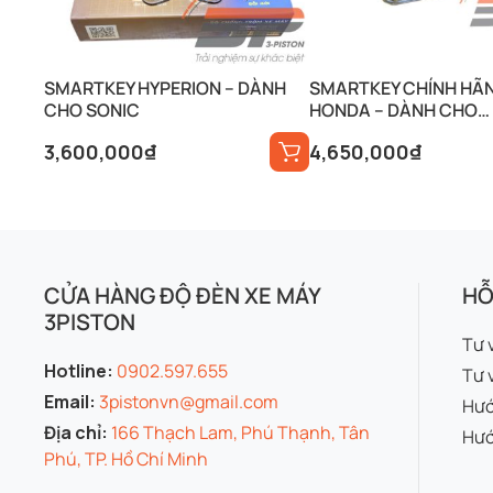
SMARTKEY HYPERION – DÀNH
SMARTKEY CHÍNH HÃ
CHO SONIC
HONDA – DÀNH CHO
RAIDER/SATRIA
3,600,000
₫
4,650,000
₫
CỬA HÀNG ĐỘ ĐÈN XE MÁY
HỖ
3PISTON
Tư 
Hotline:
0902.597.655
Tư 
Email:
3pistonvn@gmail.com
Hướ
Địa chỉ:
166 Thạch Lam, Phú Thạnh, Tân
Hướ
Phú, TP. Hồ Chí Minh