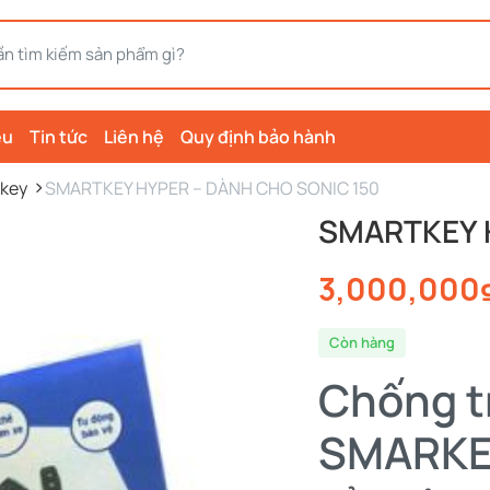
ệu
Tin tức
Liên hệ
Quy định bảo hành
key
SMARTKEY HYPER – DÀNH CHO SONIC 150
SMARTKEY 
3,000,000
Còn hàng
Chống t
SMARKE