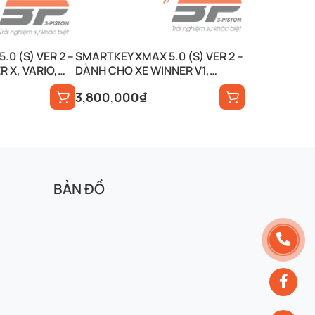
0 (S) VER 2 –
SMARTKEY XMAX 5.0 (S) VER 2 –
 X, VARIO,
DÀNH CHO XE WINNER V1,
…
FUTURE, WAVE,…
3,800,000
₫
BẢN ĐỒ