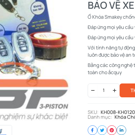
BẢO VỆ XE
Ổ Khóa Smakey chống
Đáp ứng mọi yêu cầu
Đáp ứng mọi yêu cầu 
Với tính năng tự động
luôn được bảo vệ an 
Bằng các công nghệ t
toàn cho ắcquy
SMARTKEY
T
HYPER
-
DÀNH
CHO
SKU:
KH008-KH0120
SONIC
Danh mục:
Khóa Ch
150
quantity