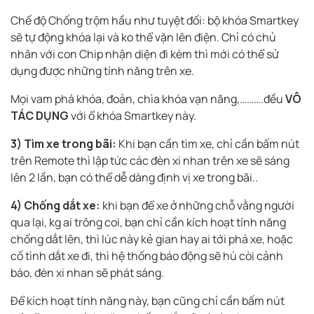
Chế độ Chống trộm hầu như tuyệt đối: bộ khóa Smartkey
sẽ tự động khóa lại và ko thể vặn lên điện. Chỉ có chủ
nhân với con Chip nhận diện đi kèm thì mới có thể sử
dụng được những tính năng trên xe.
Mọi vam phá khóa, đoản, chìa khóa vạn năng,……….đều
VÔ
TÁC DỤNG
với ổ khóa Smartkey này.
3)
Tìm xe trong bãi:
Khi bạn cần tìm xe, chỉ cần bấm nút
trên Remote thì lập tức các đèn xi nhan trên xe sẽ sáng
lên 2 lần, bạn có thể dễ dàng định vị xe trong bãi..
4) Chống dắt xe:
khi bạn để xe ở những chỗ vằng người
qua lại, kg ai trông coi, bạn chỉ cần kích hoạt tính năng
chống dắt lên, thì lúc này kẻ gian hay ai tới phá xe, hoặc
cố tình dắt xe đi, thì hệ thống báo động sẽ hú còi cảnh
báo, đèn xi nhan sẽ phát sáng.
Để kích hoạt tính năng này, bạn cũng chỉ cần bấm nút