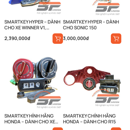
SMARTKEY HYPER – DÀNH
SMARTKEY HYPER – DÀNH
CHO XE WINNER V1,
CHO SONIC 150
FUTURE, WAVE,…
2,390,000
₫
3,000,000
₫
SMARTKEY HÍNH HÃNG
SMARTKEY CHÍNH HÃNG
HONDA – DÀNH CHO XE
HONDA – DÀNH CHO R15
WINNER V1, FUTURE,