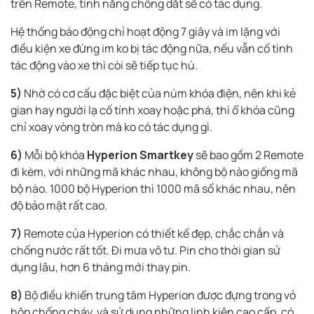
trên Remote, tính năng chống dắt sẽ có tác dụng.
Hệ thống báo động chỉ hoạt động 7 giây và im lặng với
điều kiện xe đứng im ko bị tác động nữa, nếu vẫn cố tình
tác động vào xe thì còi sẽ tiếp tục hú.
5)
Nhờ có cơ cấu đặc biệt của núm khóa điện, nên khi kẻ
gian hay người lạ cố tính xoay hoặc phá, thì ổ khóa cũng
chỉ xoay vòng tròn mà ko có tác dụng gì.
6)
Mỗi bộ khóa
Hyperion Smartkey
sẽ bao gồm 2 Remote
đi kèm, với những mã khác nhau, không bộ nào giống mã
bộ nào. 1000 bộ Hyperion thì 1000 mã số khác nhau, nên
độ bảo mật rất cao.
7)
Remote của Hyperion có thiết kế đẹp, chắc chắn và
chống nước rất tốt. Đi mưa vô tư. Pin cho thời gian sử
dụng lâu, hơn 6 tháng mới thay pin.
8)
Bộ điều khiển trung tâm Hyperion được đựng trong vỏ
hộp chống cháy, và sử dụng những linh kiện cao cấp, có