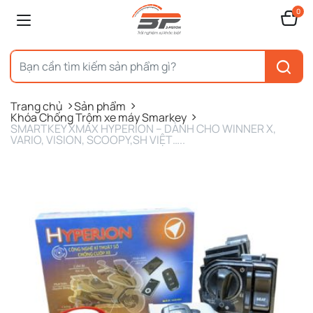
0
Trang chủ
Sản phẩm
Khóa Chống Trộm xe máy Smarkey
SMARTKEY XMAX HYPERION – DÀNH CHO WINNER X,
VARIO, VISION, SCOOPY,SH VIỆT…..