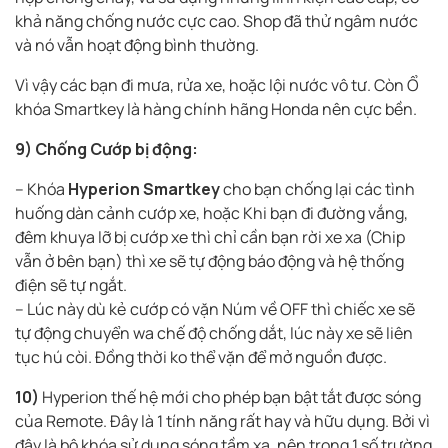
khả năng chống nước cực cao. Shop đã thử ngâm nước
và nó vẫn hoạt động bình thường.
Vì vậy các bạn đi mưa, rửa xe, hoặc lội nước vô tư. Còn Ổ
khóa Smartkey là hàng chính hãng Honda nên cực bền.
9)
Chống Cướp bị động:
– Khóa
Hyperion Smartkey
cho bạn chống lại các tình
huống dàn cảnh cướp xe, hoặc Khi bạn đi đường vắng,
đêm khuya lỡ bị cướp xe thì chỉ cần bạn rời xe xa (Chip
vẫn ở bên bạn) thì xe sẽ tự động báo động và hệ thống
điện sẽ tự ngắt.
– Lúc này dù kẻ cướp có vặn Núm về OFF thì chiếc xe sẽ
tự động chuyển wa chế độ chống dắt, lúc này xe sẽ liên
tục hú còi. Đồng thời ko thể vặn để mở nguồn được.
10)
Hyperion thế hệ mới cho phép bạn bật tắt được sóng
của Remote. Đây là 1 tính năng rất hay và hữu dụng. Bởi vì
đây là bộ khóa sử dụng sóng tầm xa, nên trong 1 số trường