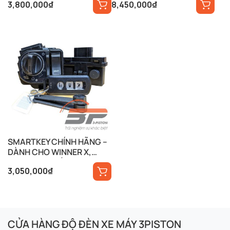
3,800,000
₫
8,450,000
₫
WAVE,…
SMARTKEY CHÍNH HÃNG –
DÀNH CHO WINNER X,
VARIO,SH,SH Ý….
3,050,000
₫
CỬA HÀNG ĐỘ ĐÈN XE MÁY 3PISTON