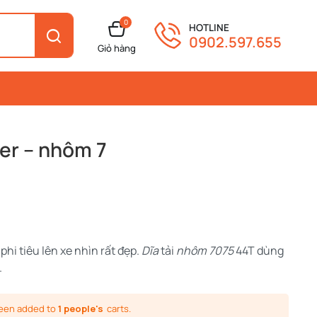
0
HOTLINE
0902.597.655
Giỏ hàng
ner – nhôm 7
phi tiêu lên xe nhìn rất đẹp.
Dĩa
tải
nhôm 7075
44T dùng
.
been added to
1 people's
carts.