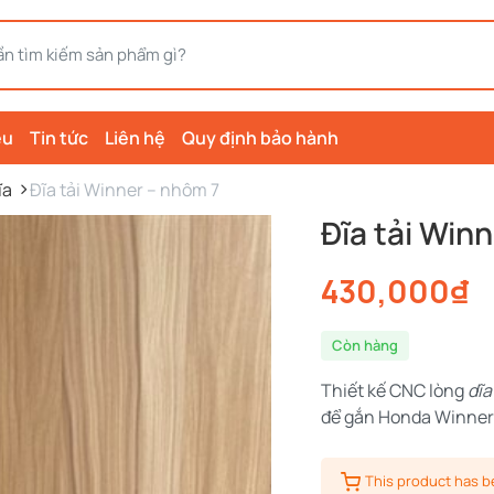
ệu
Tin tức
Liên hệ
Quy định bảo hành
ĩa
Đĩa tải Winner – nhôm 7
Đĩa tải Win
430,000
₫
Còn hàng
Thiết kế CNC lòng
dĩa
để gắn Honda Winner
This product has 