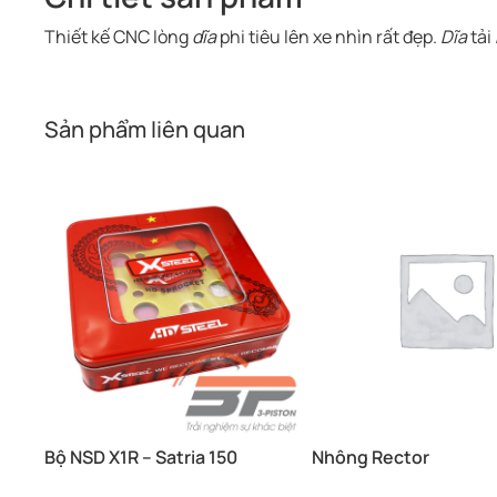
Thiết kế CNC lòng
dĩa
phi tiêu lên xe nhìn rất đẹp.
Dĩa
tải
Sản phẩm liên quan
Bộ NSD X1R – Satria 150
Nhông Rector