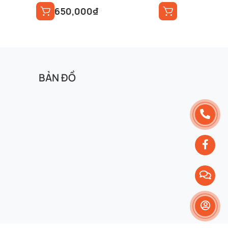
650,000
₫
BẢN ĐỒ