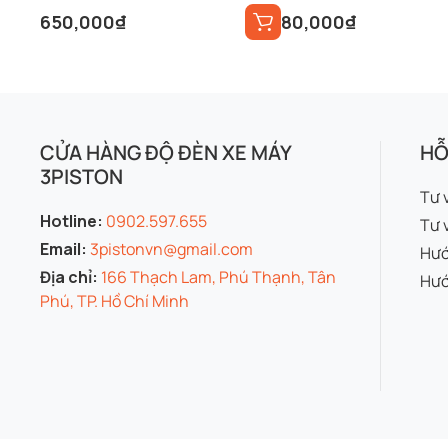
650,000
₫
80,000
₫
CỬA HÀNG ĐỘ ĐÈN XE MÁY
HỖ
3PISTON
Tư 
Hotline:
0902.597.655
Tư 
Email:
3pistonvn@gmail.com
Hướ
Địa chỉ:
166 Thạch Lam, Phú Thạnh, Tân
Hướ
Phú, TP. Hồ Chí Minh