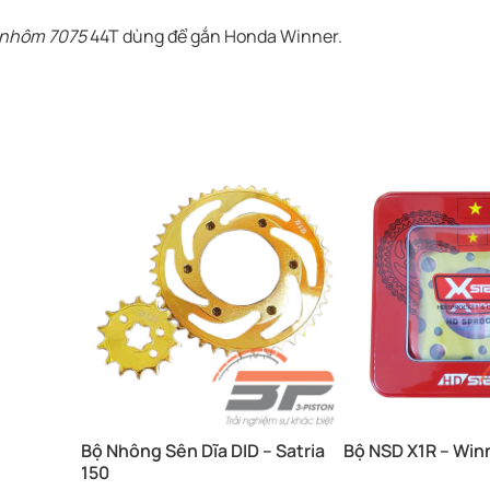
nhôm 7075
44T dùng để gắn Honda Winner.
Bộ Nhông Sên Dĩa DID – Satria
Bộ NSD X1R – Win
150