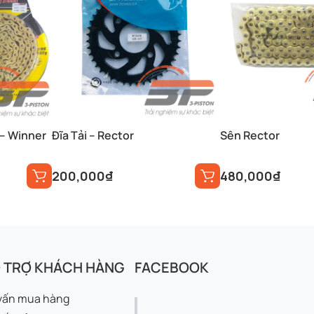
Bộ Nhông Sên Dĩa DID – Winner
Đĩa Tải – Rector
Sên Rector
200,000
₫
480,000
₫
 TRỢ KHÁCH HÀNG
FACEBOOK
vấn mua hàng