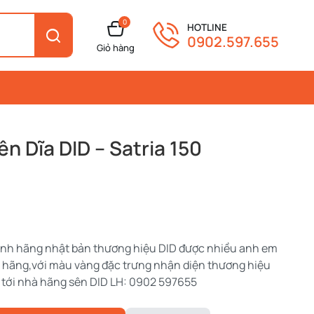
0
HOTLINE
0902.597.655
Giỏ hàng
n Dĩa DID – Satria 150
ính hãng nhật bản thương hiệu DID được nhiều anh em
ủa hãng,với màu vàng đặc trưng nhận diện thương hiệu
tới nhà hãng sên DID LH: 0902 597655