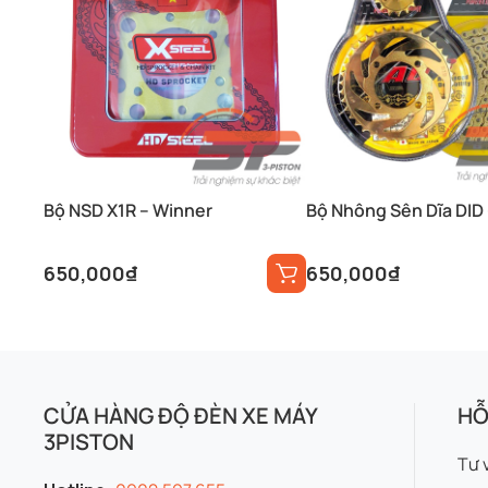
Bộ NSD X1R – Winner
650,000
₫
650,000
₫
CỬA HÀNG ĐỘ ĐÈN XE MÁY
HỖ
3PISTON
Tư 