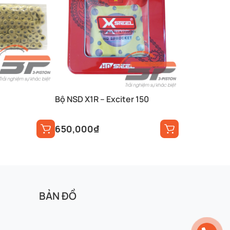
Bộ NSD X1R – Exciter 150
650,000
₫
BẢN ĐỒ