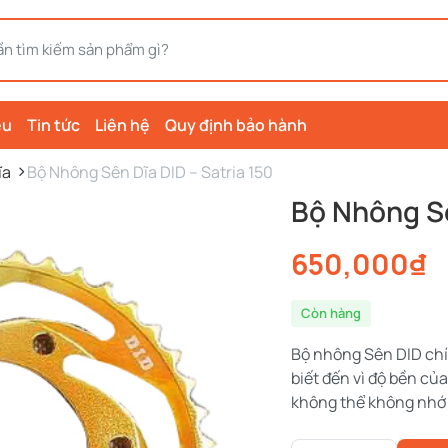
ệu
Tin tức
Liên hệ
Quy định bảo hành
ĩa
Bộ Nhông Sên Dĩa DID – Satria 150
Bộ Nhông Sê
650,000
₫
Còn hàng
Bộ nhông Sên DID ch
biết đến vì độ bền c
không thể không nhớ 
Bộ