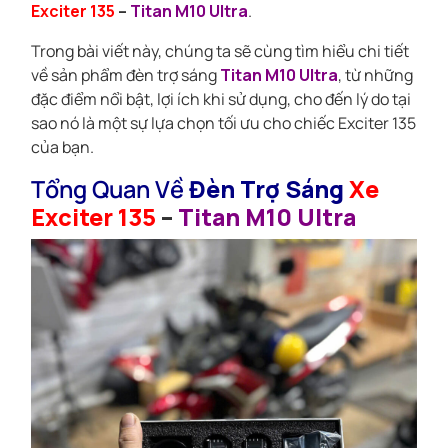
Exciter 135
–
Titan M10 Ultra
.
Trong bài viết này, chúng ta sẽ cùng tìm hiểu chi tiết
về sản phẩm đèn trợ sáng
Titan M10 Ultra
, từ những
đặc điểm nổi bật, lợi ích khi sử dụng, cho đến lý do tại
sao nó là một sự lựa chọn tối ưu cho chiếc Exciter 135
của bạn.
Tổng Quan Về
Đèn Trợ Sáng
Xe
Exciter 135
–
Titan M10 Ultra