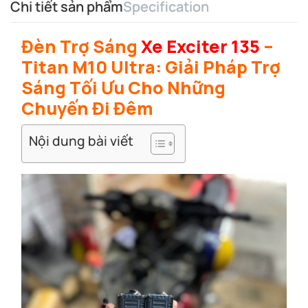
Chi tiết sản phẩm
Specification
Đèn Trợ Sáng
Xe Exciter 135
–
Titan M10 Ultra: Giải Pháp Trợ
Sáng Tối Ưu Cho Những
Chuyến Đi Đêm
Nội dung bài viết