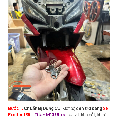
Bước 1:
Chuẩn Bị Dụng Cụ
: Một bộ
đèn trợ sáng
xe
Exciter 135
–
Titan M10 Ultra
, tua vít, kìm cắt, khoá