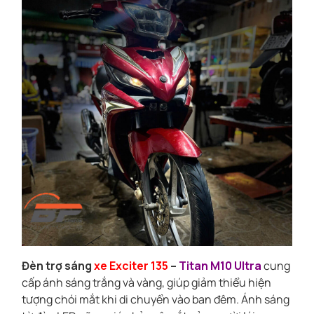
Đèn trợ sáng
xe Exciter 135
–
Titan M10 Ultra
cung
cấp ánh sáng trắng và vàng, giúp giảm thiểu hiện
tượng chói mắt khi di chuyển vào ban đêm. Ánh sáng