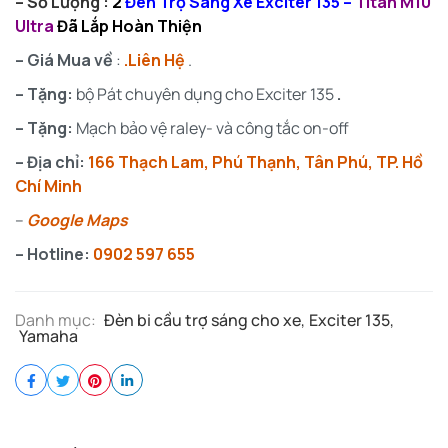
– Số Lượng :
2
Đèn Trợ Sáng Xe Exciter 135 –
Titan
M10
Ultra
Đã Lắp Hoàn Thiện
– Giá Mua về
:
.Liên Hệ
.
– Tặng:
bộ Pát chuyên dụng cho Exciter 135
.
– Tặng:
Mạch bảo vệ raley- và công tắc on-off
– Địa chỉ:
166 Thạch Lam, Phú Thạnh, Tân Phú, TP. Hồ
Chí Minh
–
Google Maps
– Hotline:
0902 597 655
Danh mục:
Đèn bi cầu trợ sáng cho xe
,
Exciter 135
,
Yamaha