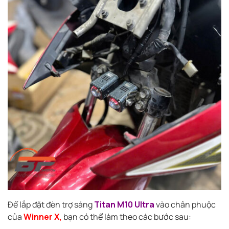
Để lắp đặt đèn trợ sáng
Titan M10 Ultra
vào chân phuộc
của
Winner X,
bạn có thể làm theo các bước sau: