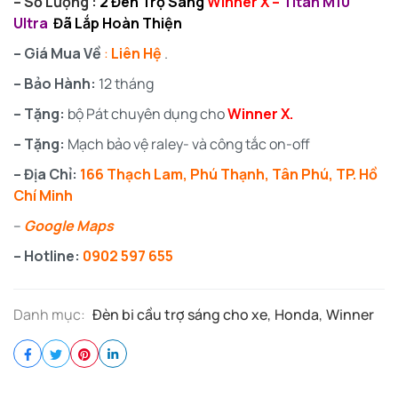
– Số Lượng :
2 Đèn Trợ Sáng
Winner X –
Titan M10
Ultra
Đã Lắp Hoàn Thiện
– Giá Mua Về
:
Liên Hệ
.
– Bảo Hành:
12 tháng
– Tặng:
bộ Pát chuyên dụng cho
Winner X.
– Tặng:
Mạch bảo vệ raley- và công tắc on-off
– Địa Chỉ:
166 Thạch Lam, Phú Thạnh, Tân Phú, TP. Hồ
Chí Minh
–
Google Maps
– Hotline:
0902 597 655
Danh mục:
Đèn bi cầu trợ sáng cho xe
,
Honda
,
Winner