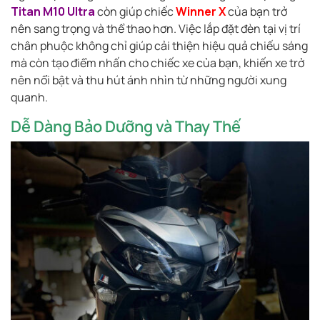
Titan M10 Ultra
còn giúp chiếc
Winner X
của bạn trở
nên sang trọng và thể thao hơn. Việc lắp đặt đèn tại vị trí
chân phuộc không chỉ giúp cải thiện hiệu quả chiếu sáng
mà còn tạo điểm nhấn cho chiếc xe của bạn, khiến xe trở
nên nổi bật và thu hút ánh nhìn từ những người xung
quanh.
Dễ Dàng Bảo Dưỡng và Thay Thế