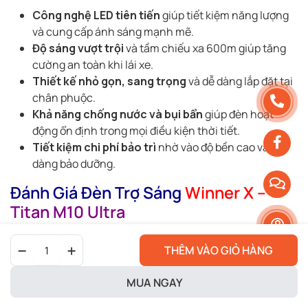
Công nghệ LED tiên tiến
giúp tiết kiệm năng lượng
và cung cấp ánh sáng mạnh mẽ.
Độ sáng vượt trội
và tầm chiếu xa 600m giúp tăng
cường an toàn khi lái xe.
Thiết kế nhỏ gọn, sang trọng
và dễ dàng lắp đặt tại
chân phuộc.
Khả năng chống nước và bụi bẩn
giúp đèn hoạt
động ổn định trong mọi điều kiện thời tiết.
Tiết kiệm chi phí bảo trì
nhờ vào độ bền cao và dễ
dàng bảo dưỡng.
Đánh Giá Đèn Trợ Sáng
Winner X –
Titan M10 Ultra
Đèn Trợ Sáng
Winner X
–
Titan M10 Ultra
Lắp Chân
Đèn
THÊM VÀO GIỎ HÀNG
Phuộc
là một lựa chọn tuyệt vời cho những ai muốn
Trợ
nâng cao khả năng chiếu sáng và bảo vệ an toàn khi lái xe
Sáng
Winner
MUA NGAY
vào ban đêm. Với công nghệ LED tiên tiến, độ sáng mạnh
X
mẽ và khả năng tiết kiệm năng lượng,
Titan M10 Ultra
-