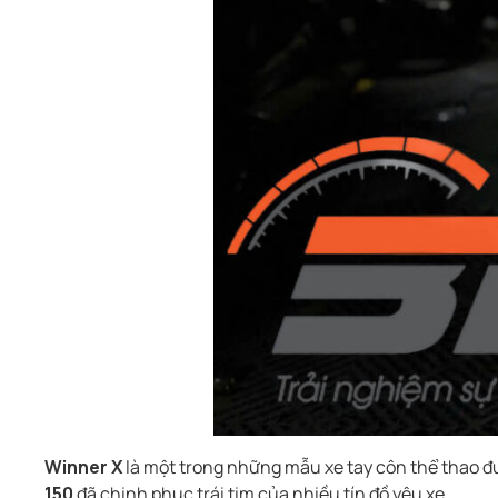
Winner X
là một trong những mẫu xe tay côn thể thao đượ
150
đã chinh phục trái tim của nhiều tín đồ yêu xe.