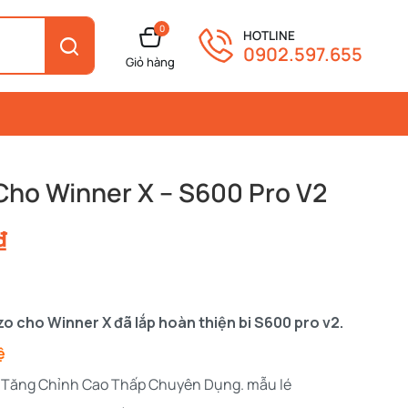
0
HOTLINE
0902.597.655
Giỏ hàng
Cho Winner X – S600 Pro V2
₫
zo cho Winner X đã lắp hoàn thiện bi S600 pro v2.
ệ
at Tăng Chỉnh Cao Thấp Chuyên Dụng. mẫu lé