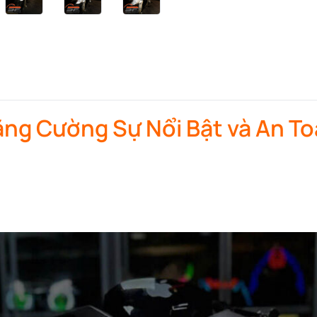
quantity
ng Cường Sự Nổi Bật và An Toà