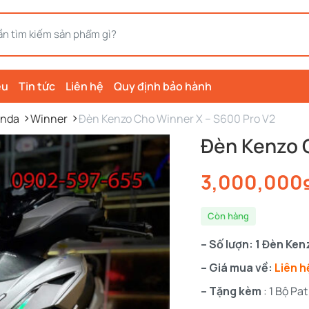
ệu
Tin tức
Liên hệ
Quy định bảo hành
nda
Winner
Đèn Kenzo Cho Winner X – S600 Pro V2
Đèn Kenzo 
3,000,000
Còn hàng
– Số lượn: 1 Đèn Ken
– Giá mua về:
Liên h
– Tặng kèm
: 1 Bộ P