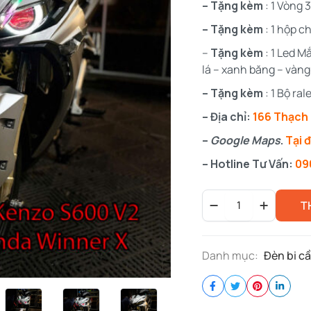
– Tặng kèm
: 1 Vòng 
– Tặng kèm
: 1 hộp c
–
Tặng kèm
: 1 Led M
lá – xanh băng – vàng
– Tặng kèm
: 1 Bộ ra
– Địa chỉ:
166 Thạch 
–
Google Maps
.
Tại 
– Hotline Tư Vấn:
09
Đèn
T
Kenzo
Cho
Winner
X
Danh mục:
Đèn bi cầ
-
S600
Pro
V2