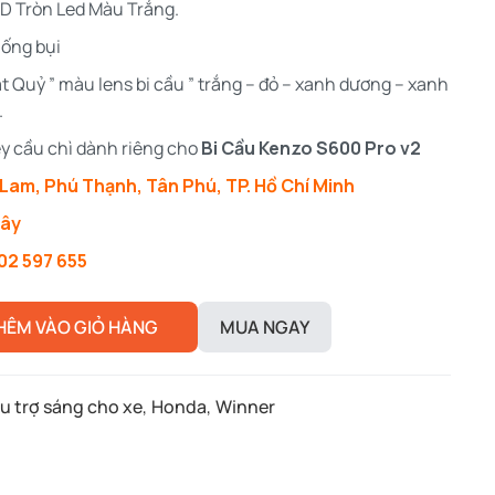
3D Tròn Led Màu Trắng.
hống bụi
ắt Quỷ ” màu lens bi cầu ” trắng – đỏ – xanh dương – xanh
.
ley cầu chì dành riêng cho
Bi Cầu Kenzo S600 Pro v2
Lam, Phú Thạnh, Tân Phú, TP. Hồ Chí Minh
đây
02 597 655
HÊM VÀO GIỎ HÀNG
MUA NGAY
u trợ sáng cho xe
,
Honda
,
Winner