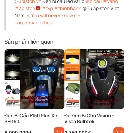
@3piston.vn
Đèn bi cầu led vario
#bicau
#vario
#3piston
#fyp
#thinhhanh
@Tu 3piston Viet
Nam
♬ You will never know it –
carpetman.official
Sản phẩm liên quan
Đèn Bi Cầu F150 Plus Xe
Độ Đèn Bi Cho Vision –
SH 150i
Vista Bulbtek
6,900,000
₫
2,750,000
₫