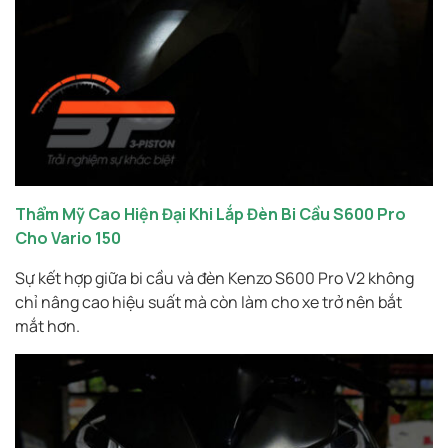
Thẩm Mỹ Cao Hiện Đại Khi Lắp Đèn Bi Cầu S600 Pro
Cho Vario 150
Sự kết hợp giữa bi cầu và đèn Kenzo S600 Pro V2 không
chỉ nâng cao hiệu suất mà còn làm cho xe trở nên bắt
mắt hơn.