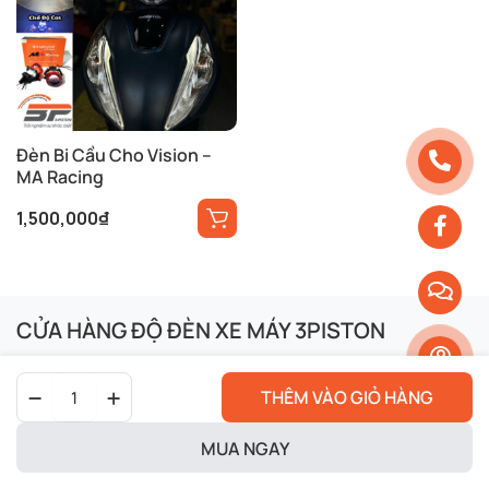
Đèn Bi Cầu Cho Vision –
MA Racing
1,500,000
₫
CỬA HÀNG ĐỘ ĐÈN XE MÁY 3PISTON
Hotline:
0902.597.655
Đèn
THÊM VÀO GIỎ HÀNG
Email:
3pistonvn@gmail.com
Bi
Cầu
Địa chỉ:
166 Thạch Lam, Phú Thạnh, Tân Phú, TP. Hồ Chí
S600
MUA NGAY
Minh
Pro
HỖ TRỢ KHÁCH HÀNG
Cho