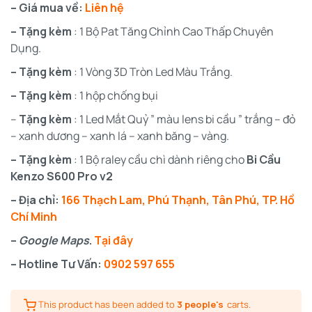
– Giá mua về:
Liên hệ
– Tặng kèm
: 1 Bộ Pat Tăng Chỉnh Cao Thấp Chuyên
Dụng.
– Tặng kèm
: 1 Vòng 3D Tròn Led Màu Trắng.
– Tặng kèm
: 1 hộp chống bụi
–
Tặng kèm
: 1 Led Mắt Quỷ ” màu lens bi cầu ” trắng – đỏ
– xanh dương – xanh lá – xanh băng – vàng.
– Tặng kèm
: 1 Bộ raley cầu chì dành riêng cho
Bi Cầu
Kenzo S600 Pro v2
– Địa chỉ:
166 Thạch Lam, Phú Thạnh, Tân Phú, TP. Hồ
Chí Minh
–
Google Maps
.
Tại đây
– Hotline Tư Vấn:
0902 597 655
This product has been added to
3 people's
carts.