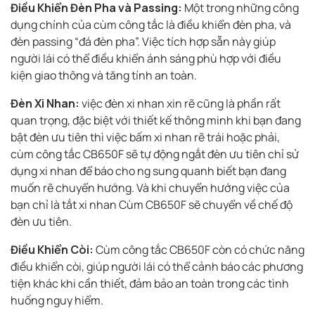
Điều Khiển Đèn Pha và Passing:
Một trong những công
dụng chính của cùm công tắc là điều khiển đèn pha, và
đèn passing “đá đèn pha”. Việc tích hợp sẵn này giúp
người lái có thể điều khiển ánh sáng phù hợp với điều
kiện giao thông và tăng tính an toàn.
Đèn Xi Nhan:
việc đèn xi nhan xin rẽ cũng là phần rất
quan trọng, đặc biệt với thiết kế thông minh khi bạn đang
bật đèn ưu tiên thì việc bấm xi nhan rẽ trái hoặc phải,
cùm công tắc CB650F sẽ tự động ngắt đèn ưu tiên chỉ sử
dụng xi nhan để báo cho ng sung quanh biết bạn đang
muốn rẽ chuyển hướng. Và khi chuyển hướng việc của
bạn chỉ là tắt xi nhan Cùm CB650F sẽ chuyển về chế độ
đèn ưu tiên.
Điều Khiển Còi:
Cùm công tắc CB650F còn có chức năng
điều khiển còi, giúp người lái có thể cảnh báo các phương
tiện khác khi cần thiết, đảm bảo an toàn trong các tình
huống nguy hiểm.