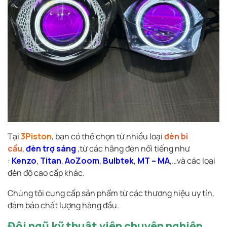
Tại
3Piston
, bạn có thể chọn từ nhiều loại
đèn bi
cầu
,
đèn trợ sáng
,từ các hãng đèn nổi tiếng như
:
Kenzo
,
Titan
,
AoZoom
,
Bulbtek
,
MT – MA
,…và các loại
đèn độ cao cấp khác.
Chúng tôi cung cấp sản phẩm từ các thương hiệu uy tín,
đảm bảo chất lượng hàng đầu.
Đội ngũ kỹ thuật viên chuyên nghiệp