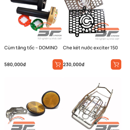
Cùm tăng tốc – DOMINO
Che két nước exciter 150
580,000
₫
230,000
₫