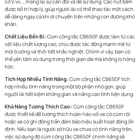
cơ V.vv.. , mang lại sự cân đối và dễ sử dụng. Các nút bấm
được bố trí hợp lý, giúp người lái có thể thao tác một cách
dễ dàng ngay cả khi di chuyển trên những con đường khó
khăn.
Chất Liệu Bền Bỉ:
Cùm công tắc CB650F được làm từ các
vật liệu chất lượng cao, chịu được tác động mạnh mẽ từ
môi trường và thời tiết khắc nghiệt. Chính vì vậy, bạn có
thể yên tâm sử dụng trong thời gian dài mà không lo hỏng
hóc.
Tích Hợp Nhiều Tính Năng:
Cùm công tắc CB650F tích
hợp nhiều tính năng trong một bộ phận nhỏ gọn, giúp
người lái tiết kiệm không gian và nâng cao tính tiện dụng.
Khả Năng Tương Thích Cao:
Cùm công tắc CB650F
được thiết kế để tương thích hoàn hảo với xe có cùm rời
hoặc xe có ghi đông trần đảm bảo hiệu suất hoạt động ổn
định. Nếu bạn là người sở hữu xe chưa có tính năng trên,
việc sử dụng độ cùm công tắc CB650F chính hãng sẽ