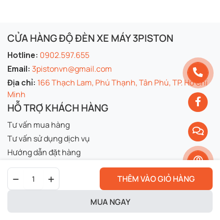
CỬA HÀNG ĐỘ ĐÈN XE MÁY 3PISTON
Hotline:
0902.597.655
Email:
3pistonvn@gmail.com
Địa chỉ:
166 Thạch Lam, Phú Thạnh, Tân Phú, TP. Hồ Chí
Minh
HỖ TRỢ KHÁCH HÀNG
Tư vấn mua hàng
Tư vấn sử dụng dịch vụ
Hướng dẫn đặt hàng
Hướng dẫn thanh toán
Cùm
FACEBOOK
THÊM VÀO GIỎ HÀNG
trái
CB650F
quantity
MUA NGAY
3piston