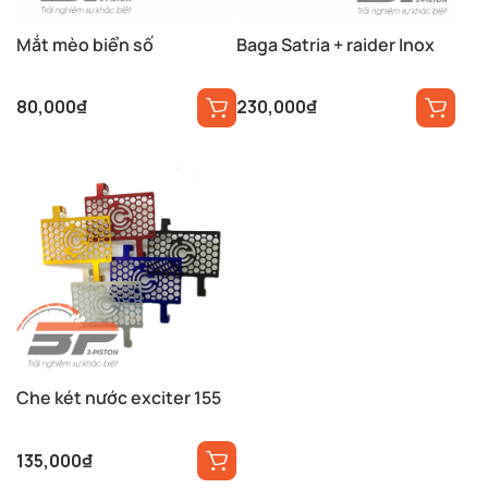
Mắt mèo biển số
Baga Satria + raider Inox
80,000
₫
230,000
₫
Che két nước exciter 155
135,000
₫