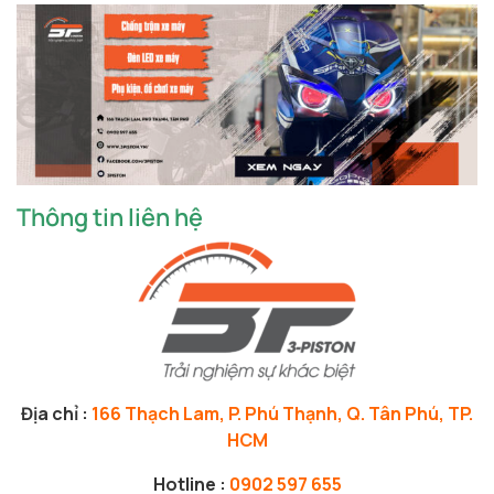
Thông tin liên hệ
Địa chỉ :
166 Thạch Lam, P. Phú Thạnh, Q. Tân Phú, TP.
HCM
Hotline :
0902 597 655