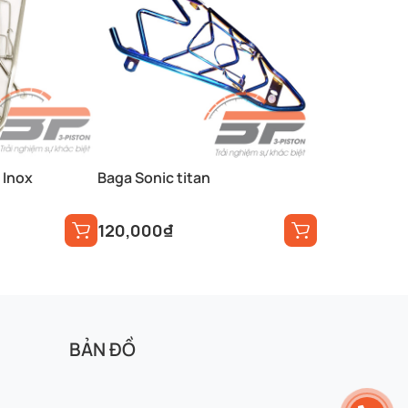
 Inox
Baga Sonic titan
120,000
₫
BẢN ĐỒ