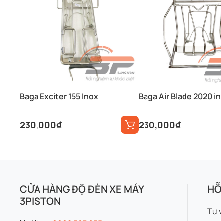
Baga Exciter 155 Inox
Baga Air Blade 2020 i
230,000
₫
230,000
₫
CỬA HÀNG ĐỘ ĐÈN XE MÁY
HỖ
3PISTON
Tư 