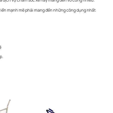
 dịch vụ chăm sóc xe này mang đến vô cùng nhiều.
t triển mạnh mẽ phải mang đến những công dụng nhất
g.
p.