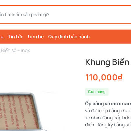
ệu
Tin tức
Liên hệ
Quy định bảo hành
Biển số – Inox
Khung Biển 
110,000
₫
Còn hàng
Ốp bảng số inox cao
và được ép bằng khuô
xe nhìn đẳng cấp hơn 
điểm đăng ký bảng số 