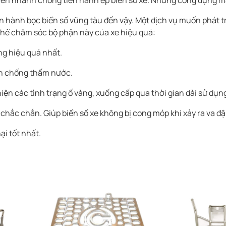
n nhanh chóng tiến hành ép biển số xe. Những công dụng mà
ến hành bọc biển số vũng tàu đến vậy. Một dịch vụ muốn phá
ó thể chăm sóc bộ phận này của xe hiệu quả:
ng hiệu quả nhất.
bạn chống thấm nước.
hiện các tình trạng ố vàng, xuống cấp qua thời gian dài sử dụn
 chắc chắn. Giúp biển số xe không bị cong móp khi xảy ra va đậ
ại tốt nhất.