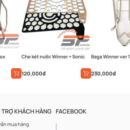
nox
Che két nước Winner + Sonic
Baga Winner ver 1
120,000
₫
230,000
₫
 TRỢ KHÁCH HÀNG
FACEBOOK
vấn mua hàng